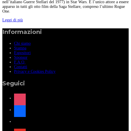
nell’italiano Guerre Stellari del 1977) in Star Wars. È l’unico attore a essere
apparso in tutti gli otto film della Saga Stellare, compreso l’ultimo Rogue
One.
Leggi di più
Informazioni
Chi siamo
Stampa
Espositori
Sponsor
F.A.Q.
Contatti
Privacy e Cookies Policy
Seguici
instagram
facebook
x
youtube