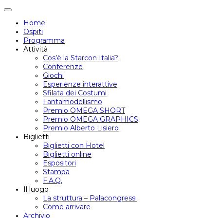
Attiva/disattiva
navigazione
Home
Ospiti
Programma
Attività
Cos’è la Starcon Italia?
Conferenze
Giochi
Esperienze interattive
Sfilata dei Costumi
Fantamodellismo
Premio OMEGA SHORT
Premio OMEGA GRAPHICS
Premio Alberto Lisiero
Biglietti
Biglietti con Hotel
Biglietti online
Espositori
Stampa
F.A.Q.
Il luogo
La struttura – Palacongressi
Come arrivare
Archivio