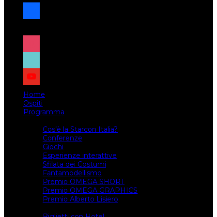
facebook
x
instagram
tiktok
youtube
Home
Ospiti
Programma
Attività
Cos’è la Starcon Italia?
Conferenze
Giochi
Esperienze interattive
Sfilata dei Costumi
Fantamodellismo
Premio OMEGA SHORT
Premio OMEGA GRAPHICS
Premio Alberto Lisiero
Biglietti
Biglietti con Hotel