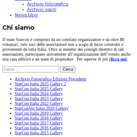
Archivio fotografico
Archivio ospiti
News blog
Chi siamo
Il team Starcon è composto da un comitato organizzatore e da oltre 80
volontari, tutti soci delle associazioni non a scopo di lucro coinvolte e
provenienti da tutta Italia. Oltre ai membri dei consigli direttivi di tali
associazioni, partecipano attivamente all’organizzazione dell’evento anche
una casa editrice e un team di propmaker. Per saperne di più
clicca qui
.
Ricerca
per:
Archivio Fotografico Edizioni Precedenti
StarCon Italia 2025 Gallery 2
StarCon Italia 2025 Gallery
StarCon Italia 2024 Gallery
StarCon Italia 2023 Gallery
StarCon Italia 2022 Gallery
StarConVoi Italia 2020 Gallery
StarCon Italia 2019 Gallery
StarCon Italia 2018 Gallery
StarCon Italia 2017 Gallery
StarCon Italia 2016 Gallery
StarCon Italia 2015 Gallery