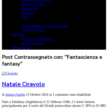
Biglietti online
Espositori
Stampa
F.A.Q.
Il luogo
La struttura – Palacongressi
Come arrivare
Archivio
Archivio fotografico
Archivio ospiti
News blog
Post Contrassegnato con: "Fantascienza e
fantasy"
Natale Ciravolo
di
Jessica Farella
13 Ottobre 2024
in
I commenti sono disabilitati
Nato a Salisbury (Inghilterra) il 21 febbraio 1946, è l’attore famoso
principalmente per il ruolo del Droide protocollare dorato C-3PO (o D-3BO