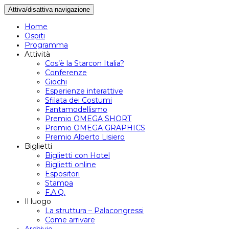
Attiva/disattiva navigazione
Home
Ospiti
Programma
Attività
Cos’è la Starcon Italia?
Conferenze
Giochi
Esperienze interattive
Sfilata dei Costumi
Fantamodellismo
Premio OMEGA SHORT
Premio OMEGA GRAPHICS
Premio Alberto Lisiero
Biglietti
Biglietti con Hotel
Biglietti online
Espositori
Stampa
F.A.Q.
Il luogo
La struttura – Palacongressi
Come arrivare