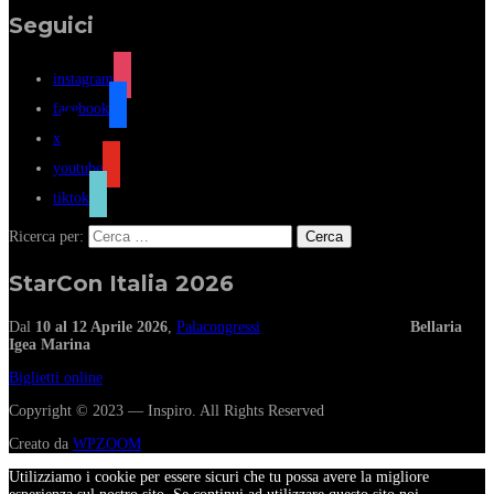
Seguici
instagram
facebook
x
youtube
tiktok
Ricerca per:
StarCon Italia 2026
Dal
10 al 12 Aprile 2026
,
Palacongressi
Bellaria
Igea Marina
Biglietti online
Copyright © 2023 — Inspiro. All Rights Reserved
Creato da
WPZOOM
Utilizziamo i cookie per essere sicuri che tu possa avere la migliore