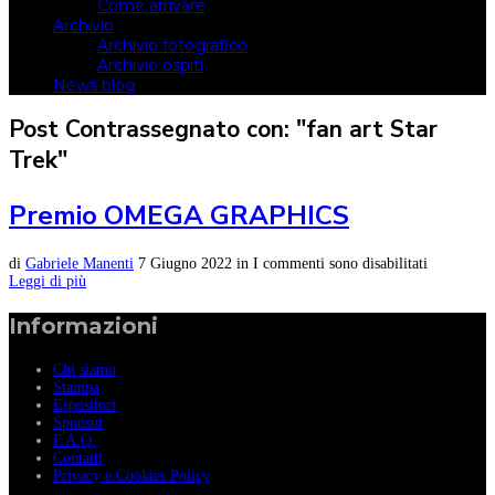
Come arrivare
Archivio
Archivio fotografico
Archivio ospiti
News blog
Post Contrassegnato con: "fan art Star
Trek"
Premio OMEGA GRAPHICS
di
Gabriele Manenti
7 Giugno 2022
in
I commenti sono disabilitati
Leggi di più
Informazioni
Chi siamo
Stampa
Espositori
Sponsor
F.A.Q.
Contatti
Privacy e Cookies Policy