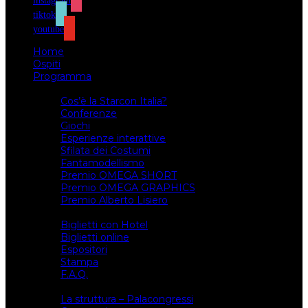
instagram
tiktok
youtube
Home
Ospiti
Programma
Attività
Cos’è la Starcon Italia?
Conferenze
Giochi
Esperienze interattive
Sfilata dei Costumi
Fantamodellismo
Premio OMEGA SHORT
Premio OMEGA GRAPHICS
Premio Alberto Lisiero
Biglietti
Biglietti con Hotel
Biglietti online
Espositori
Stampa
F.A.Q.
Il luogo
La struttura – Palacongressi