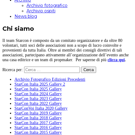
Archivio
Archivio fotografico
Archivio ospiti
News blog
Chi siamo
Il team Starcon è composto da un comitato organizzatore e da oltre 80
volontari, tutti soci delle associazioni non a scopo di lucro coinvolte e
provenienti da tutta Italia. Oltre ai membri dei consigli direttivi di tali
associazioni, partecipano attivamente all’organizzazione dell’evento anche
una casa editrice e un team di propmaker. Per saperne di più
clicca qui
.
Ricerca per:
Archivio Fotografico Edizioni Precedenti
StarCon Italia 2025 Gallery 2
StarCon Italia 2025 Gallery
StarCon Italia 2024 Gallery
StarCon Italia 2023 Gallery
StarCon Italia 2022 Gallery
StarConVoi Italia 2020 Gallery
StarCon Italia 2019 Gallery
StarCon Italia 2018 Gallery
StarCon Italia 2017 Gallery
StarCon Italia 2016 Gallery
StarCon Italia 2015 Gallery