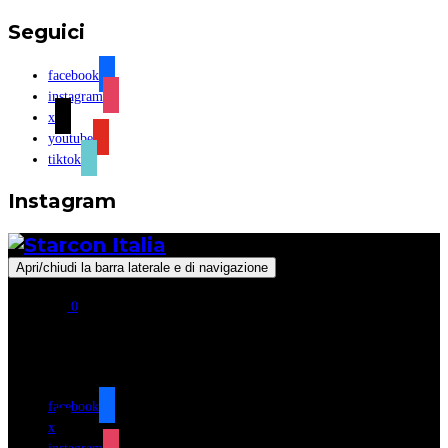
Seguici
facebook
instagram
x
youtube
tiktok
Instagram
Apri/chiudi la barra laterale e di navigazione
0
Seguici
facebook
x