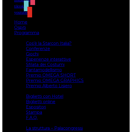
instagram
tiktok
youtube
Home
Ospiti
Programma
Attività
Cos’è la Starcon Italia?
Conferenze
Giochi
Esperienze interattive
Sfilata dei Costumi
Fantamodellismo
Premio OMEGA SHORT
Premio OMEGA GRAPHICS
Premio Alberto Lisiero
Biglietti
Biglietti con Hotel
Biglietti online
Espositori
Stampa
F.A.Q.
Il luogo
La struttura – Palacongressi