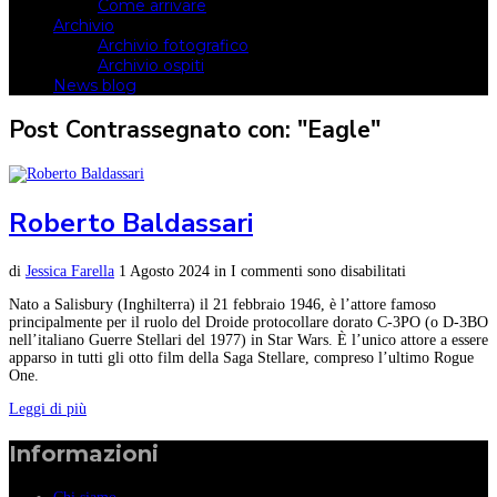
Come arrivare
Archivio
Archivio fotografico
Archivio ospiti
News blog
Post Contrassegnato con: "Eagle"
Roberto Baldassari
di
Jessica Farella
1 Agosto 2024
in
I commenti sono disabilitati
Nato a Salisbury (Inghilterra) il 21 febbraio 1946, è l’attore famoso
principalmente per il ruolo del Droide protocollare dorato C-3PO (o D-3BO
nell’italiano Guerre Stellari del 1977) in Star Wars. È l’unico attore a essere
apparso in tutti gli otto film della Saga Stellare, compreso l’ultimo Rogue
One.
Leggi di più
Informazioni