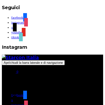
Seguici
facebook
instagram
x
youtube
tiktok
Instagram
Apri/chiudi la barra laterale e di navigazione
0
Seguici
facebook
x