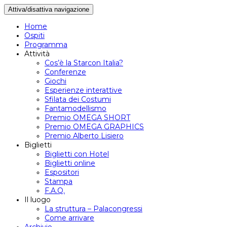
Attiva/disattiva navigazione
Home
Ospiti
Programma
Attività
Cos’è la Starcon Italia?
Conferenze
Giochi
Esperienze interattive
Sfilata dei Costumi
Fantamodellismo
Premio OMEGA SHORT
Premio OMEGA GRAPHICS
Premio Alberto Lisiero
Biglietti
Biglietti con Hotel
Biglietti online
Espositori
Stampa
F.A.Q.
Il luogo
La struttura – Palacongressi
Come arrivare