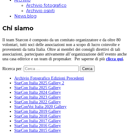
Archivio
Archivio fotografico
Archivio ospiti
News blog
Chi siamo
Il team Starcon è composto da un comitato organizzatore e da oltre 80
volontari, tutti soci delle associazioni non a scopo di lucro coinvolte e
provenienti da tutta Italia. Oltre ai membri dei consigli direttivi di tali
associazioni, partecipano attivamente all’organizzazione dell’evento anche
una casa editrice e un team di propmaker. Per saperne di più
clicca qui
.
Ricerca per:
Archivio Fotografico Edizioni Precedenti
StarCon Italia 2025 Gallery 2
StarCon Italia 2025 Gallery
StarCon Italia 2024 Gallery
StarCon Italia 2023 Gallery
StarCon Italia 2022 Gallery
StarConVoi Italia 2020 Gallery
StarCon Italia 2019 Gallery
StarCon Italia 2018 Gallery
StarCon Italia 2017 Gallery
StarCon Italia 2016 Gallery
StarCon Italia 2015 Gallery