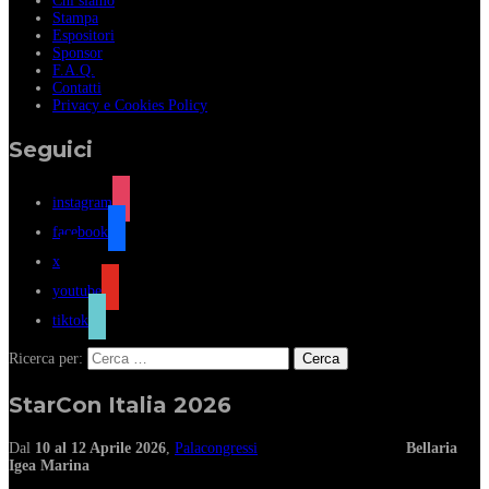
Chi siamo
Stampa
Espositori
Sponsor
F.A.Q.
Contatti
Privacy e Cookies Policy
Seguici
instagram
facebook
x
youtube
tiktok
Ricerca per:
StarCon Italia 2026
Dal
10 al 12 Aprile 2026
,
Palacongressi
Bellaria
Igea Marina