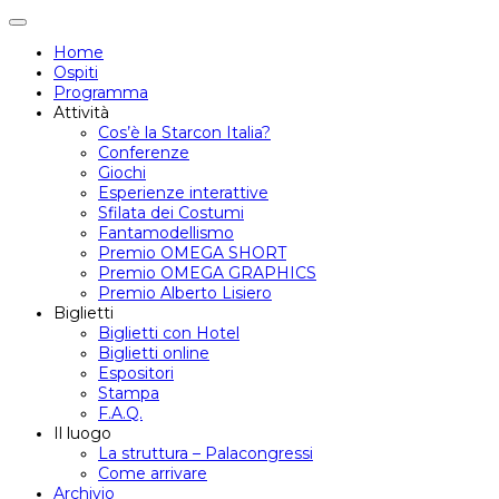
Attiva/disattiva
navigazione
Home
Ospiti
Programma
Attività
Cos’è la Starcon Italia?
Conferenze
Giochi
Esperienze interattive
Sfilata dei Costumi
Fantamodellismo
Premio OMEGA SHORT
Premio OMEGA GRAPHICS
Premio Alberto Lisiero
Biglietti
Biglietti con Hotel
Biglietti online
Espositori
Stampa
F.A.Q.
Il luogo
La struttura – Palacongressi
Come arrivare
Archivio