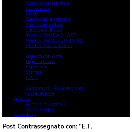
Cos’è la Starcon Italia?
Conferenze
Giochi
Esperienze interattive
Sfilata dei Costumi
Fantamodellismo
Premio OMEGA SHORT
Premio OMEGA GRAPHICS
Premio Alberto Lisiero
Biglietti
Biglietti con Hotel
Biglietti online
Espositori
Stampa
F.A.Q.
Il luogo
La struttura – Palacongressi
Come arrivare
Archivio
Archivio fotografico
Archivio ospiti
News blog
Post Contrassegnato con: "E.T.