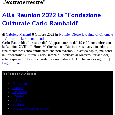
L’extraterrestre"
Alla Reunion 2022 la “Fondazione
Culturale Carlo Rambaldi”
di
Gabriele Manenti
8 Ottobre 2022
in
Notizie
,
Dietro le quinte di Cinema e
TV
,
Prop-maker
0 commenti
Carlo Rambaldi e la sua eredità L’appuntamento del 19 e 20 novembre con
la Reunion XVIII all’Hotel Mediterraneo a Riccione si sta avvicinando, e
finalmente possiamo annunciare che non avremo il classico ospite, ma bensì
la Fondazione Culturale Carlo Rambaldi, dedicata al Maestro italiano degli
effetti speciali. Chi non ricorda l’iconico alieno E.T., che ancora oggi [...]
Leggi di più
Informazioni
Chi siamo
Stampa
Espositori
Sponsor
F.A.Q.
Contatti
Privacy e Cookies Policy