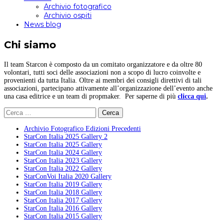
Archivio fotografico
Archivio ospiti
News blog
Chi siamo
Il team Starcon è composto da un comitato organizzatore e da oltre 80
volontari, tutti soci delle associazioni non a scopo di lucro coinvolte e
provenienti da tutta Italia. Oltre ai membri dei consigli direttivi di tali
associazioni, partecipano attivamente all’organizzazione dell’evento anche
una casa editrice e un team di propmaker. Per saperne di più
clicca qui
.
Ricerca
per:
Archivio Fotografico Edizioni Precedenti
StarCon Italia 2025 Gallery 2
StarCon Italia 2025 Gallery
StarCon Italia 2024 Gallery
StarCon Italia 2023 Gallery
StarCon Italia 2022 Gallery
StarConVoi Italia 2020 Gallery
StarCon Italia 2019 Gallery
StarCon Italia 2018 Gallery
StarCon Italia 2017 Gallery
StarCon Italia 2016 Gallery
StarCon Italia 2015 Gallery