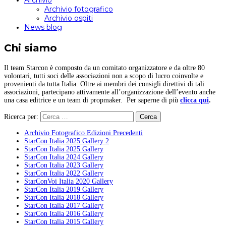
Archivio
Archivio fotografico
Archivio ospiti
News blog
Chi siamo
Il team Starcon è composto da un comitato organizzatore e da oltre 80
volontari, tutti soci delle associazioni non a scopo di lucro coinvolte e
provenienti da tutta Italia. Oltre ai membri dei consigli direttivi di tali
associazioni, partecipano attivamente all’organizzazione dell’evento anche
una casa editrice e un team di propmaker. Per saperne di più
clicca qui
.
Ricerca per:
Archivio Fotografico Edizioni Precedenti
StarCon Italia 2025 Gallery 2
StarCon Italia 2025 Gallery
StarCon Italia 2024 Gallery
StarCon Italia 2023 Gallery
StarCon Italia 2022 Gallery
StarConVoi Italia 2020 Gallery
StarCon Italia 2019 Gallery
StarCon Italia 2018 Gallery
StarCon Italia 2017 Gallery
StarCon Italia 2016 Gallery
StarCon Italia 2015 Gallery