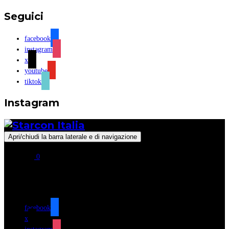
Seguici
facebook
instagram
x
youtube
tiktok
Instagram
Apri/chiudi la barra laterale e di navigazione
0
Seguici
facebook
x