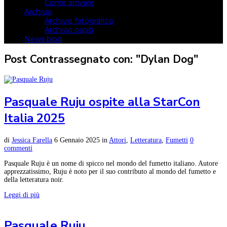
Come arrivare
Archivio
Archivio fotografico
Archivio ospiti
News blog
Post Contrassegnato con: "Dylan Dog"
Pasquale Ruju ospite alla StarCon
Italia 2025
di
Jessica Farella
6 Gennaio 2025
in
Attori
,
Letteratura
,
Fumetti
0
commenti
Pasquale Ruju è un nome di spicco nel mondo del fumetto italiano. Autore
apprezzatissimo, Ruju è noto per il suo contributo al mondo del fumetto e
della letteratura noir.
Leggi di più
Pasquale Ruju