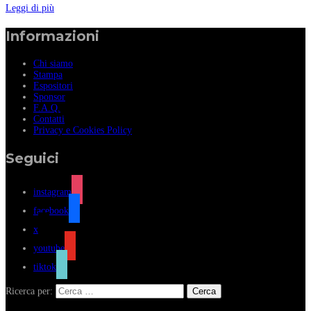
Leggi di più
Informazioni
Chi siamo
Stampa
Espositori
Sponsor
F.A.Q.
Contatti
Privacy e Cookies Policy
Seguici
instagram
facebook
x
youtube
tiktok
Ricerca per: