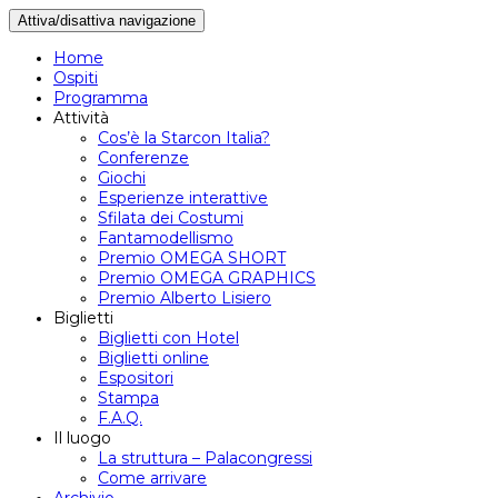
Attiva/disattiva navigazione
Home
Ospiti
Programma
Attività
Cos’è la Starcon Italia?
Conferenze
Giochi
Esperienze interattive
Sfilata dei Costumi
Fantamodellismo
Premio OMEGA SHORT
Premio OMEGA GRAPHICS
Premio Alberto Lisiero
Biglietti
Biglietti con Hotel
Biglietti online
Espositori
Stampa
F.A.Q.
Il luogo
La struttura – Palacongressi
Come arrivare