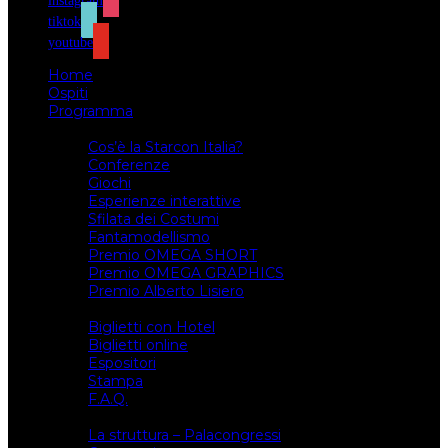
instagram
tiktok
youtube
Home
Ospiti
Programma
Attività
Cos’è la Starcon Italia?
Conferenze
Giochi
Esperienze interattive
Sfilata dei Costumi
Fantamodellismo
Premio OMEGA SHORT
Premio OMEGA GRAPHICS
Premio Alberto Lisiero
Biglietti
Biglietti con Hotel
Biglietti online
Espositori
Stampa
F.A.Q.
Il luogo
La struttura – Palacongressi