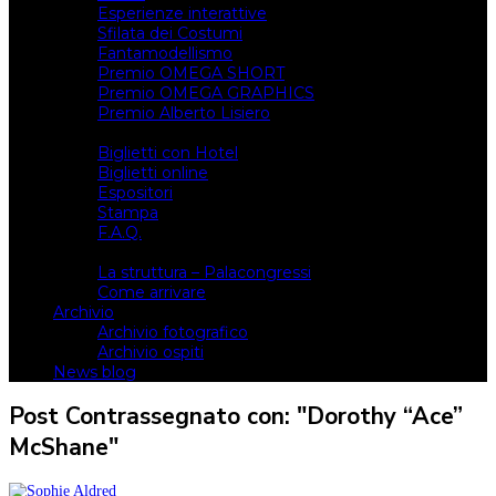
Esperienze interattive
Sfilata dei Costumi
Fantamodellismo
Premio OMEGA SHORT
Premio OMEGA GRAPHICS
Premio Alberto Lisiero
Biglietti
Biglietti con Hotel
Biglietti online
Espositori
Stampa
F.A.Q.
Il luogo
La struttura – Palacongressi
Come arrivare
Archivio
Archivio fotografico
Archivio ospiti
News blog
Post Contrassegnato con: "Dorothy “Ace”
McShane"