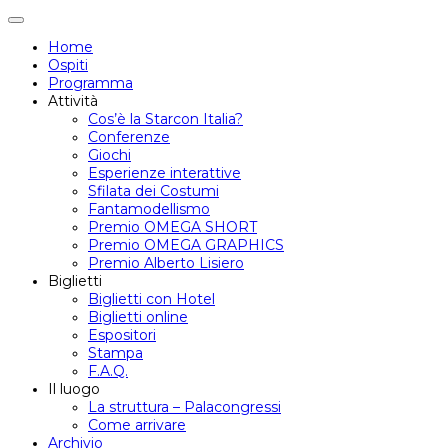
Attiva/disattiva
navigazione
Home
Ospiti
Programma
Attività
Cos’è la Starcon Italia?
Conferenze
Giochi
Esperienze interattive
Sfilata dei Costumi
Fantamodellismo
Premio OMEGA SHORT
Premio OMEGA GRAPHICS
Premio Alberto Lisiero
Biglietti
Biglietti con Hotel
Biglietti online
Espositori
Stampa
F.A.Q.
Il luogo
La struttura – Palacongressi
Come arrivare
Archivio