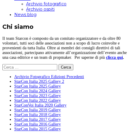
Archivio fotografico
Archivio ospiti
News blog
Chi siamo
Il team Starcon è composto da un comitato organizzatore e da oltre 80
volontari, tutti soci delle associazioni non a scopo di lucro coinvolte e
provenienti da tutta Italia. Oltre ai membri dei consigli direttivi di tali
associazioni, partecipano attivamente all’organizzazione dell’evento anche
una casa editrice e un team di propmaker. Per saperne di più
clicca qui
.
Ricerca
per:
Archivio Fotografico Edizioni Precedenti
StarCon Italia 2025 Gallery 2
StarCon Italia 2025 Gallery
StarCon Italia 2024 Gallery
StarCon Italia 2023 Gallery
StarCon Italia 2022 Gallery
StarConVoi Italia 2020 Gallery
StarCon Italia 2019 Gallery
StarCon Italia 2018 Gallery
StarCon Italia 2017 Gallery
StarCon Italia 2016 Gallery
StarCon Italia 2015 Gallery