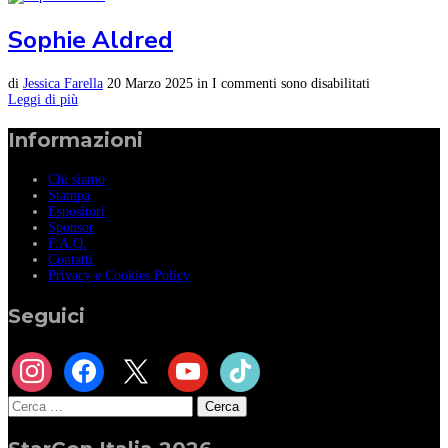
Sophie Aldred
di
Jessica Farella
20 Marzo 2025
in
I commenti sono disabilitati
Leggi di più
Informazioni
Chi siamo
Stampa
Espositori
Sponsor
F.A.Q.
Contatti
Privacy e Cookies Policy
Seguici
instagram
facebook
x
youtube
tiktok
Ricerca
per: