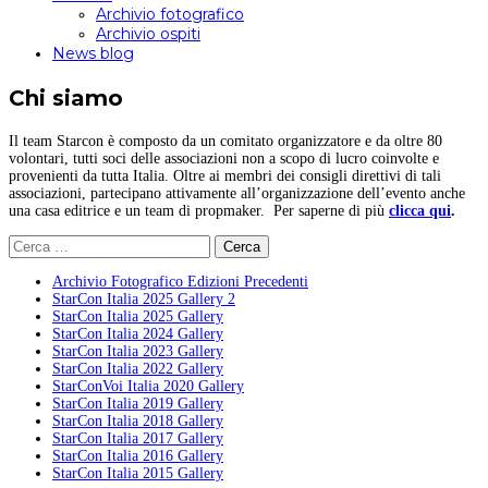
Archivio fotografico
Archivio ospiti
News blog
Chi siamo
Il team Starcon è composto da un comitato organizzatore e da oltre 80
volontari, tutti soci delle associazioni non a scopo di lucro coinvolte e
provenienti da tutta Italia. Oltre ai membri dei consigli direttivi di tali
associazioni, partecipano attivamente all’organizzazione dell’evento anche
una casa editrice e un team di propmaker. Per saperne di più
clicca qui
.
Ricerca
per:
Archivio Fotografico Edizioni Precedenti
StarCon Italia 2025 Gallery 2
StarCon Italia 2025 Gallery
StarCon Italia 2024 Gallery
StarCon Italia 2023 Gallery
StarCon Italia 2022 Gallery
StarConVoi Italia 2020 Gallery
StarCon Italia 2019 Gallery
StarCon Italia 2018 Gallery
StarCon Italia 2017 Gallery
StarCon Italia 2016 Gallery
StarCon Italia 2015 Gallery