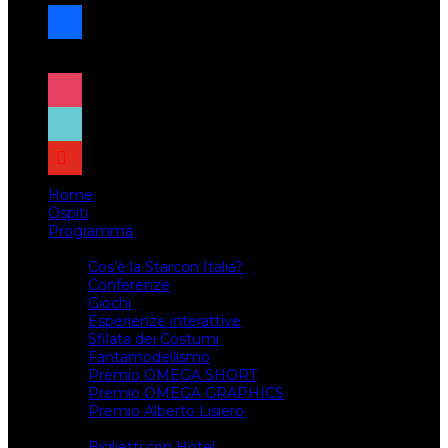
facebook
x
instagram
tiktok
youtube
Home
Ospiti
Programma
Attività
Cos’è la Starcon Italia?
Conferenze
Giochi
Esperienze interattive
Sfilata dei Costumi
Fantamodellismo
Premio OMEGA SHORT
Premio OMEGA GRAPHICS
Premio Alberto Lisiero
Biglietti
Biglietti con Hotel