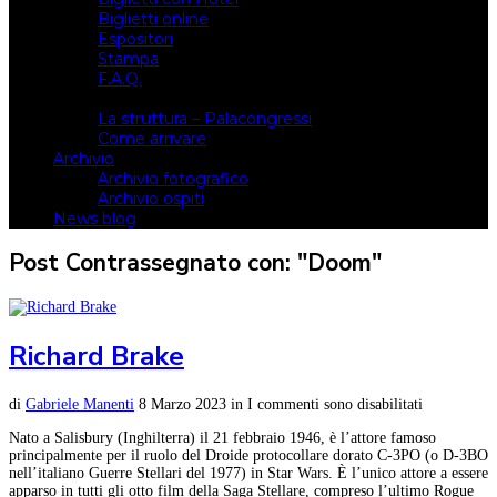
Biglietti online
Espositori
Stampa
F.A.Q.
Il luogo
La struttura – Palacongressi
Come arrivare
Archivio
Archivio fotografico
Archivio ospiti
News blog
Post Contrassegnato con: "Doom"
Richard Brake
di
Gabriele Manenti
8 Marzo 2023
in
I commenti sono disabilitati
Nato a Salisbury (Inghilterra) il 21 febbraio 1946, è l’attore famoso
principalmente per il ruolo del Droide protocollare dorato C-3PO (o D-3BO
nell’italiano Guerre Stellari del 1977) in Star Wars. È l’unico attore a essere
apparso in tutti gli otto film della Saga Stellare, compreso l’ultimo Rogue