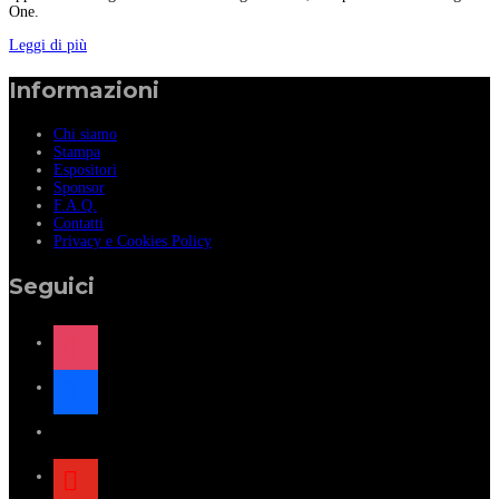
One.
Leggi di più
Informazioni
Chi siamo
Stampa
Espositori
Sponsor
F.A.Q.
Contatti
Privacy e Cookies Policy
Seguici
instagram
facebook
x
youtube