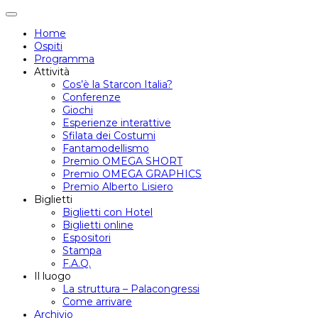
Attiva/disattiva
navigazione
Home
Ospiti
Programma
Attività
Cos’è la Starcon Italia?
Conferenze
Giochi
Esperienze interattive
Sfilata dei Costumi
Fantamodellismo
Premio OMEGA SHORT
Premio OMEGA GRAPHICS
Premio Alberto Lisiero
Biglietti
Biglietti con Hotel
Biglietti online
Espositori
Stampa
F.A.Q.
Il luogo
La struttura – Palacongressi
Come arrivare
Archivio