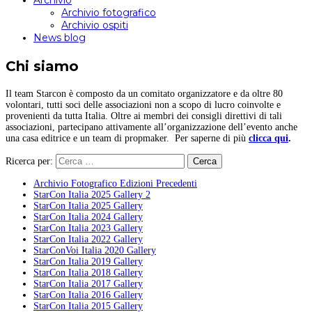
Archivio
Archivio fotografico
Archivio ospiti
News blog
Chi siamo
Il team Starcon è composto da un comitato organizzatore e da oltre 80
volontari, tutti soci delle associazioni non a scopo di lucro coinvolte e
provenienti da tutta Italia. Oltre ai membri dei consigli direttivi di tali
associazioni, partecipano attivamente all’organizzazione dell’evento anche
una casa editrice e un team di propmaker. Per saperne di più
clicca qui
.
Ricerca per:
Archivio Fotografico Edizioni Precedenti
StarCon Italia 2025 Gallery 2
StarCon Italia 2025 Gallery
StarCon Italia 2024 Gallery
StarCon Italia 2023 Gallery
StarCon Italia 2022 Gallery
StarConVoi Italia 2020 Gallery
StarCon Italia 2019 Gallery
StarCon Italia 2018 Gallery
StarCon Italia 2017 Gallery
StarCon Italia 2016 Gallery
StarCon Italia 2015 Gallery