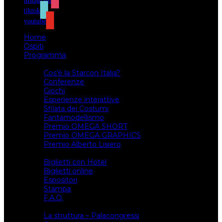
instagram
tiktok
youtube
Home
Ospiti
Programma
Attività
Cos’è la Starcon Italia?
Conferenze
Giochi
Esperienze interattive
Sfilata dei Costumi
Fantamodellismo
Premio OMEGA SHORT
Premio OMEGA GRAPHICS
Premio Alberto Lisiero
Biglietti
Biglietti con Hotel
Biglietti online
Espositori
Stampa
F.A.Q.
Il luogo
La struttura – Palacongressi