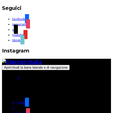
Seguici
facebook
instagram
x
youtube
tiktok
Instagram
Apri/chiudi la barra laterale e di navigazione
0
Seguici
facebook
x