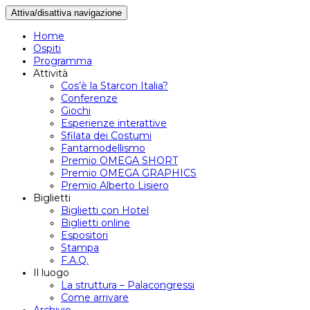
Attiva/disattiva navigazione
Home
Ospiti
Programma
Attività
Cos’è la Starcon Italia?
Conferenze
Giochi
Esperienze interattive
Sfilata dei Costumi
Fantamodellismo
Premio OMEGA SHORT
Premio OMEGA GRAPHICS
Premio Alberto Lisiero
Biglietti
Biglietti con Hotel
Biglietti online
Espositori
Stampa
F.A.Q.
Il luogo
La struttura – Palacongressi
Come arrivare