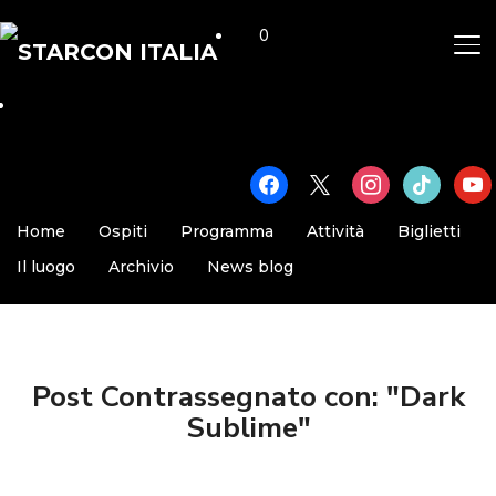
0
AP
facebook
x
instagram
tiktok
yout
Home
Ospiti
Programma
Attività
Biglietti
Il luogo
Archivio
News blog
Post Contrassegnato con: "Dark
Sublime"