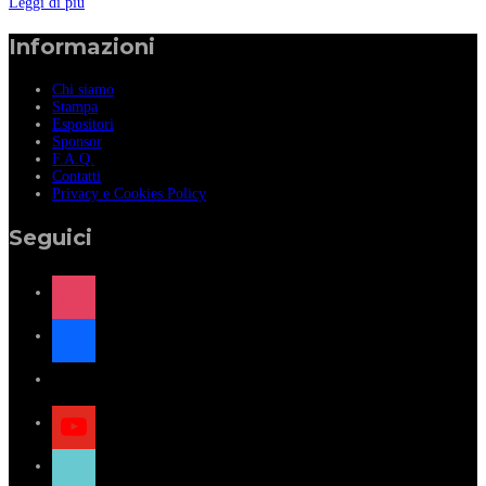
Leggi di più
Informazioni
Chi siamo
Stampa
Espositori
Sponsor
F.A.Q.
Contatti
Privacy e Cookies Policy
Seguici
instagram
facebook
x
youtube
tiktok