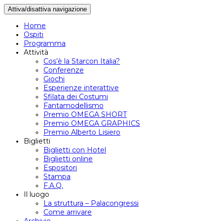
Attiva/disattiva navigazione
Home
Ospiti
Programma
Attività
Cos’è la Starcon Italia?
Conferenze
Giochi
Esperienze interattive
Sfilata dei Costumi
Fantamodellismo
Premio OMEGA SHORT
Premio OMEGA GRAPHICS
Premio Alberto Lisiero
Biglietti
Biglietti con Hotel
Biglietti online
Espositori
Stampa
F.A.Q.
Il luogo
La struttura – Palacongressi
Come arrivare