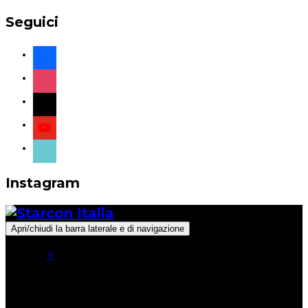
Seguici
facebook
instagram
x
youtube
tiktok
Instagram
Apri/chiudi la barra laterale e di navigazione
0
Seguici