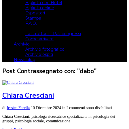
Biglietti con Hotel
Biglietti online
Espositori
Stampa
F.A.Q.
Il luogo
La struttura – Palacongressi
Come arrivare
Archivio
Archivio fotografico
Archivio ospiti
News blog
Post Contrassegnato con: "dabo"
Chiara Cresciani
di
Jessica Farella
10 Dicembre 2024
in
I commenti sono disabilitati
Chiara Cresciani, psicologa ricercatrice specializzata in psicologia dei
gruppi, psicologia sociale, comunicazione