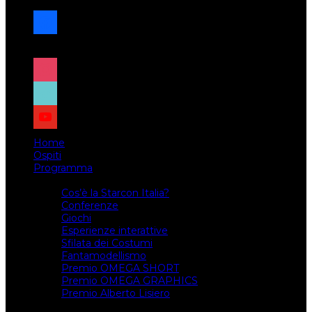
facebook
x
instagram
tiktok
youtube
Home
Ospiti
Programma
Attività
Cos’è la Starcon Italia?
Conferenze
Giochi
Esperienze interattive
Sfilata dei Costumi
Fantamodellismo
Premio OMEGA SHORT
Premio OMEGA GRAPHICS
Premio Alberto Lisiero
Biglietti