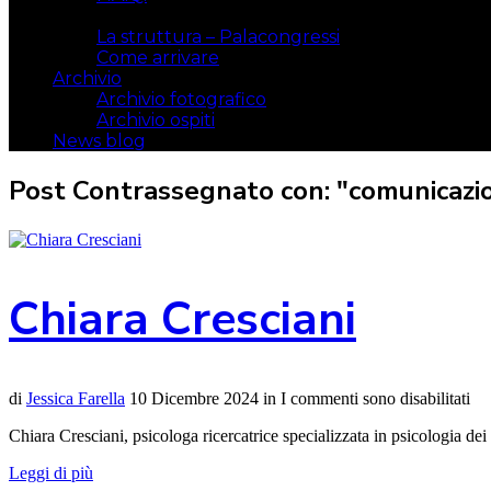
Il luogo
La struttura – Palacongressi
Come arrivare
Archivio
Archivio fotografico
Archivio ospiti
News blog
Post Contrassegnato con: "comunicazi
Chiara Cresciani
di
Jessica Farella
10 Dicembre 2024
in
I commenti sono disabilitati
Chiara Cresciani, psicologa ricercatrice specializzata in psicologia de
Leggi di più