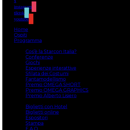
x
instagram
tiktok
youtube
Home
Ospiti
Programma
Attività
Cos’è la Starcon Italia?
Conferenze
Giochi
Esperienze interattive
Sfilata dei Costumi
Fantamodellismo
Premio OMEGA SHORT
Premio OMEGA GRAPHICS
Premio Alberto Lisiero
Biglietti
Biglietti con Hotel
Biglietti online
Espositori
Stampa
F.A.Q.