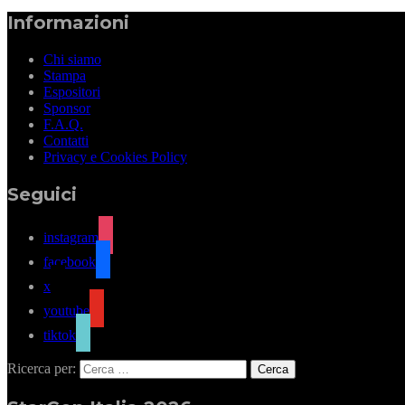
Informazioni
Chi siamo
Stampa
Espositori
Sponsor
F.A.Q.
Contatti
Privacy e Cookies Policy
Seguici
instagram
facebook
x
youtube
tiktok
Ricerca per: