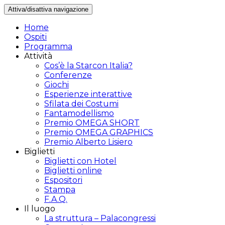
Attiva/disattiva navigazione
Home
Ospiti
Programma
Attività
Cos’è la Starcon Italia?
Conferenze
Giochi
Esperienze interattive
Sfilata dei Costumi
Fantamodellismo
Premio OMEGA SHORT
Premio OMEGA GRAPHICS
Premio Alberto Lisiero
Biglietti
Biglietti con Hotel
Biglietti online
Espositori
Stampa
F.A.Q.
Il luogo
La struttura – Palacongressi