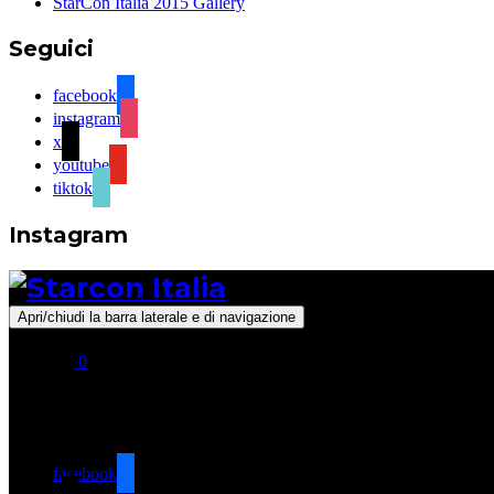
StarCon Italia 2015 Gallery
Seguici
facebook
instagram
x
youtube
tiktok
Instagram
Apri/chiudi la barra laterale e di navigazione
0
Seguici
facebook