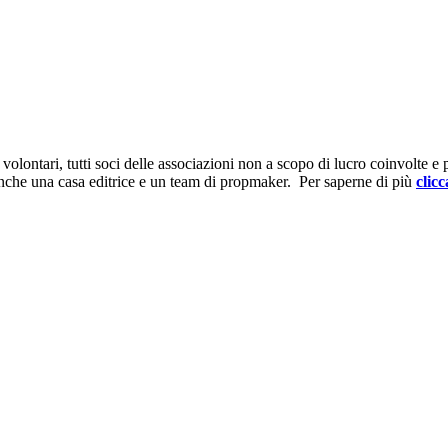
ontari, tutti soci delle associazioni non a scopo di lucro coinvolte e prov
anche una casa editrice e un team di propmaker. Per saperne di più
clicc