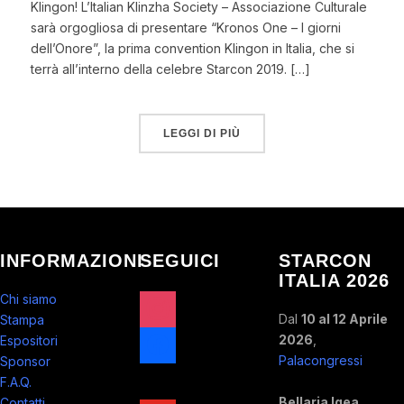
Klingon! L’Italian Klinzha Society – Associazione Culturale
sarà orgogliosa di presentare “Kronos One – I giorni
dell’Onore”, la prima convention Klingon in Italia, che si
terrà all’interno della celebre Starcon 2019. […]
LEGGI DI PIÙ
INFORMAZIONI
SEGUICI
STARCON
ITALIA 2026
instagram
Chi siamo
Dal
10 al 12 Aprile
Stampa
facebook
2026
,
Espositori
Palacongressi
Sponsor
x
F.A.Q.
Bellaria Igea
Contatti