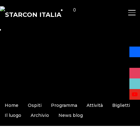
0
AP
face
x
insta
tikto
yout
Home
Ospiti
Programma
Attività
Biglietti
Il luogo
Archivio
News blog