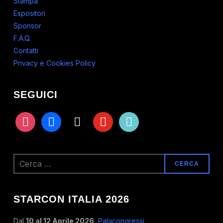
Stampa
Espositori
Sponsor
F.A.Q.
Contatti
Privacy e Cookies Policy
SEGUICI
instagram
facebook
x
youtube
tiktok
Ricerca
per:
STARCON ITALIA 2026
Dal
10 al 12 Aprile 2026
,
Palacongressi