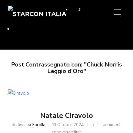
0
APRI/C
Post Contrassegnato con: "Chuck Norris
Leggio d’Oro"
Natale Ciravolo
di
Jessica Farella
13 Ottobre 2024
in
I commenti
sono disabilitati