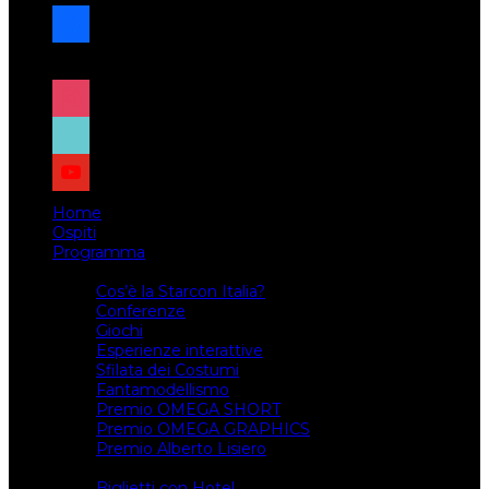
facebook
x
instagram
tiktok
youtube
Home
Ospiti
Programma
Attività
Cos’è la Starcon Italia?
Conferenze
Giochi
Esperienze interattive
Sfilata dei Costumi
Fantamodellismo
Premio OMEGA SHORT
Premio OMEGA GRAPHICS
Premio Alberto Lisiero
Biglietti
Biglietti con Hotel