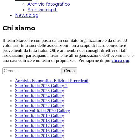
Archivio fotografico
Archivio ospiti
News blog
Chi siamo
Il team Starcon è composto da un comitato organizzatore e da oltre 80
volontari, tutti soci delle associazioni non a scopo di lucro coinvolte e
provenienti da tutta Italia. Oltre ai membri dei consigli direttivi di tali
associazioni, partecipano attivamente all’organizzazione dell’evento anche
una casa editrice e un team di propmaker. Per saperne di più
clicca qui
.
Ricerca
per:
Archivio Fotografico Edizioni Precedenti
StarCon Italia 2025 Gallery 2
StarCon Italia 2025 Gallery
StarCon Italia 2024 Gallery
StarCon Italia 2023 Gallery
StarCon Italia 2022 Gallery
StarConVoi Italia 2020 Gallery
StarCon Italia 2019 Gallery
StarCon Italia 2018 Gallery
StarCon Italia 2017 Gallery
StarCon Italia 2016 Gallery
StarCon Italia 2015 Gallery