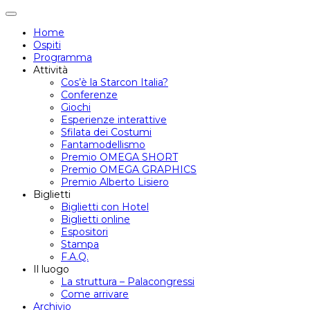
Attiva/disattiva
navigazione
Home
Ospiti
Programma
Attività
Cos’è la Starcon Italia?
Conferenze
Giochi
Esperienze interattive
Sfilata dei Costumi
Fantamodellismo
Premio OMEGA SHORT
Premio OMEGA GRAPHICS
Premio Alberto Lisiero
Biglietti
Biglietti con Hotel
Biglietti online
Espositori
Stampa
F.A.Q.
Il luogo
La struttura – Palacongressi
Come arrivare
Archivio