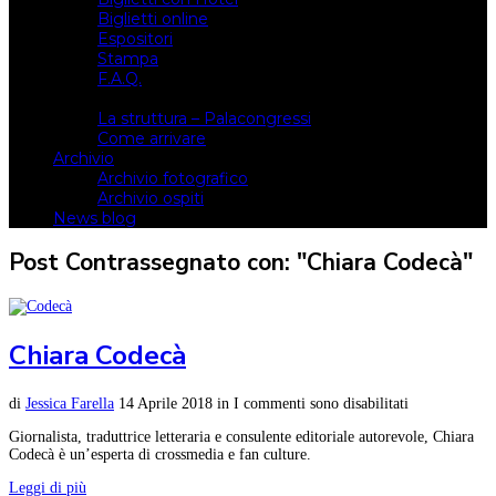
Biglietti online
Espositori
Stampa
F.A.Q.
Il luogo
La struttura – Palacongressi
Come arrivare
Archivio
Archivio fotografico
Archivio ospiti
News blog
Post Contrassegnato con: "Chiara Codecà"
Chiara Codecà
di
Jessica Farella
14 Aprile 2018
in
I commenti sono disabilitati
Giornalista, traduttrice letteraria e consulente editoriale autorevole, Chiara
Codecà è un’esperta di crossmedia e fan culture.
Leggi di più