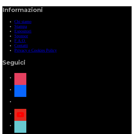
Informazioni
Chi siamo
Stampa
Espositori
Sponsor
F.A.Q.
Contatti
Privacy e Cookies Policy
Seguici
instagram
facebook
x
youtube
tiktok