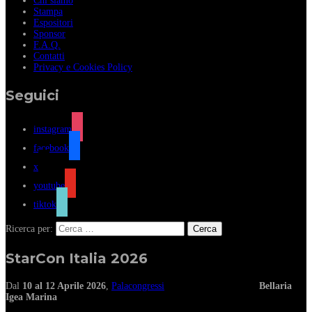
Chi siamo
Stampa
Espositori
Sponsor
F.A.Q.
Contatti
Privacy e Cookies Policy
Seguici
instagram
facebook
x
youtube
tiktok
Ricerca per:
StarCon Italia 2026
Dal
10 al 12 Aprile 2026
,
Palacongressi
Bellaria
Igea Marina