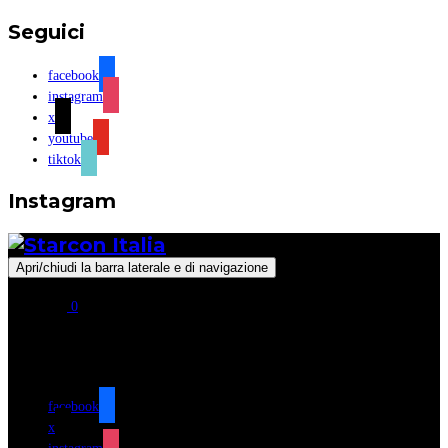
Seguici
facebook
instagram
x
youtube
tiktok
Instagram
Apri/chiudi la barra laterale e di navigazione
0
Seguici
facebook
x