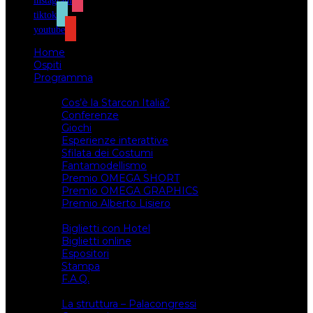
instagram
tiktok
youtube
Home
Ospiti
Programma
Attività
Cos’è la Starcon Italia?
Conferenze
Giochi
Esperienze interattive
Sfilata dei Costumi
Fantamodellismo
Premio OMEGA SHORT
Premio OMEGA GRAPHICS
Premio Alberto Lisiero
Biglietti
Biglietti con Hotel
Biglietti online
Espositori
Stampa
F.A.Q.
Il luogo
La struttura – Palacongressi