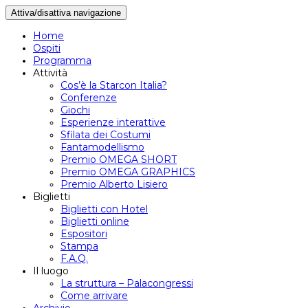
Attiva/disattiva navigazione
Home
Ospiti
Programma
Attività
Cos’è la Starcon Italia?
Conferenze
Giochi
Esperienze interattive
Sfilata dei Costumi
Fantamodellismo
Premio OMEGA SHORT
Premio OMEGA GRAPHICS
Premio Alberto Lisiero
Biglietti
Biglietti con Hotel
Biglietti online
Espositori
Stampa
F.A.Q.
Il luogo
La struttura – Palacongressi
Come arrivare