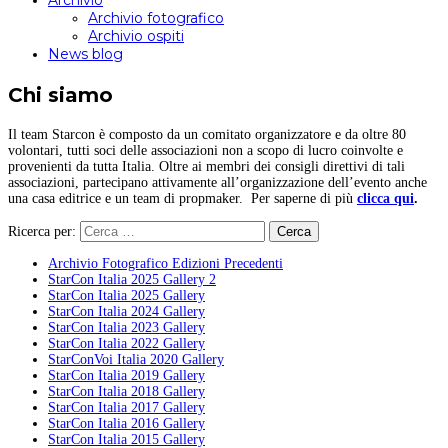
Archivio
Archivio fotografico
Archivio ospiti
News blog
Chi siamo
Il team Starcon è composto da un comitato organizzatore e da oltre 80
volontari, tutti soci delle associazioni non a scopo di lucro coinvolte e
provenienti da tutta Italia. Oltre ai membri dei consigli direttivi di tali
associazioni, partecipano attivamente all’organizzazione dell’evento anche
una casa editrice e un team di propmaker. Per saperne di più
clicca qui
.
Ricerca per:
Archivio Fotografico Edizioni Precedenti
StarCon Italia 2025 Gallery 2
StarCon Italia 2025 Gallery
StarCon Italia 2024 Gallery
StarCon Italia 2023 Gallery
StarCon Italia 2022 Gallery
StarConVoi Italia 2020 Gallery
StarCon Italia 2019 Gallery
StarCon Italia 2018 Gallery
StarCon Italia 2017 Gallery
StarCon Italia 2016 Gallery
StarCon Italia 2015 Gallery