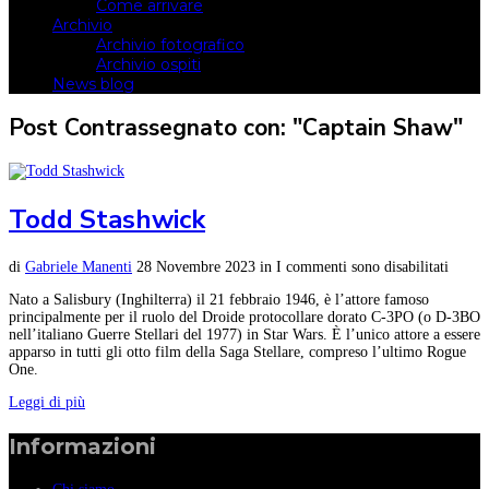
Come arrivare
Archivio
Archivio fotografico
Archivio ospiti
News blog
Post Contrassegnato con: "Captain Shaw"
Todd Stashwick
di
Gabriele Manenti
28 Novembre 2023
in
I commenti sono disabilitati
Nato a Salisbury (Inghilterra) il 21 febbraio 1946, è l’attore famoso
principalmente per il ruolo del Droide protocollare dorato C-3PO (o D-3BO
nell’italiano Guerre Stellari del 1977) in Star Wars. È l’unico attore a essere
apparso in tutti gli otto film della Saga Stellare, compreso l’ultimo Rogue
One.
Leggi di più
Informazioni