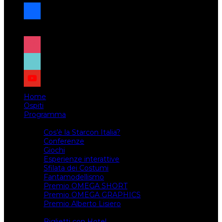
facebook
x
instagram
tiktok
youtube
Home
Ospiti
Programma
Attività
Cos’è la Starcon Italia?
Conferenze
Giochi
Esperienze interattive
Sfilata dei Costumi
Fantamodellismo
Premio OMEGA SHORT
Premio OMEGA GRAPHICS
Premio Alberto Lisiero
Biglietti
Biglietti con Hotel