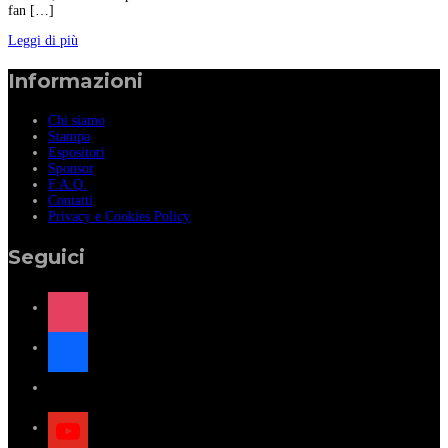
fan […]
Leggi di più
Informazioni
Chi siamo
Stampa
Espositori
Sponsor
F.A.Q.
Contatti
Privacy e Cookies Policy
Seguici
instagram
facebook
x
youtube