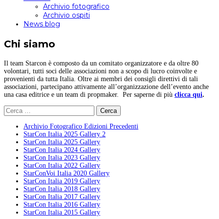
Archivio fotografico
Archivio ospiti
News blog
Chi siamo
Il team Starcon è composto da un comitato organizzatore e da oltre 80
volontari, tutti soci delle associazioni non a scopo di lucro coinvolte e
provenienti da tutta Italia. Oltre ai membri dei consigli direttivi di tali
associazioni, partecipano attivamente all’organizzazione dell’evento anche
una casa editrice e un team di propmaker. Per saperne di più
clicca qui
.
Ricerca
per:
Archivio Fotografico Edizioni Precedenti
StarCon Italia 2025 Gallery 2
StarCon Italia 2025 Gallery
StarCon Italia 2024 Gallery
StarCon Italia 2023 Gallery
StarCon Italia 2022 Gallery
StarConVoi Italia 2020 Gallery
StarCon Italia 2019 Gallery
StarCon Italia 2018 Gallery
StarCon Italia 2017 Gallery
StarCon Italia 2016 Gallery
StarCon Italia 2015 Gallery