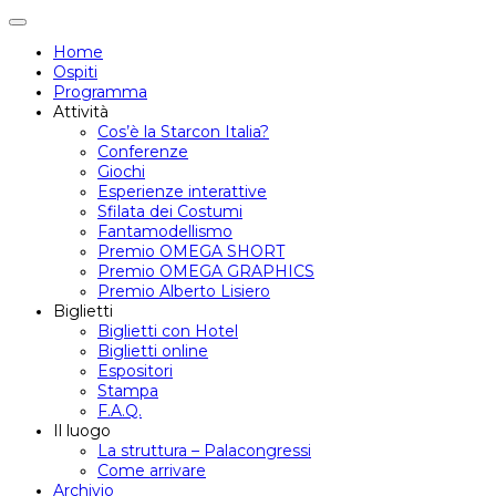
Attiva/disattiva
navigazione
Home
Ospiti
Programma
Attività
Cos’è la Starcon Italia?
Conferenze
Giochi
Esperienze interattive
Sfilata dei Costumi
Fantamodellismo
Premio OMEGA SHORT
Premio OMEGA GRAPHICS
Premio Alberto Lisiero
Biglietti
Biglietti con Hotel
Biglietti online
Espositori
Stampa
F.A.Q.
Il luogo
La struttura – Palacongressi
Come arrivare
Archivio