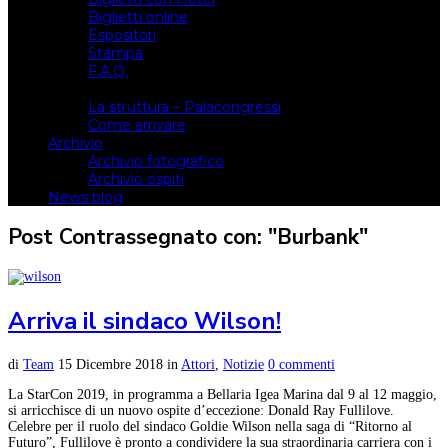
Biglietti online
Espositori
Stampa
F.A.Q.
Il luogo
La struttura – Palacongressi
Come arrivare
Archivio
Archivio fotografico
Archivio ospiti
News blog
Post Contrassegnato con: "Burbank"
Arriva il sindaco Wilson!
di
Team
15 Dicembre 2018
in
Attori
,
Notizie
0 commenti
La StarCon 2019, in programma a Bellaria Igea Marina dal 9 al 12 maggio,
si arricchisce di un nuovo ospite d’eccezione: Donald Ray Fullilove.
Celebre per il ruolo del sindaco Goldie Wilson nella saga di “Ritorno al
Futuro”, Fullilove è pronto a condividere la sua straordinaria carriera con i