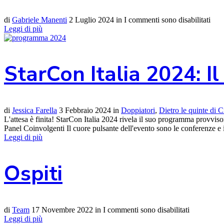
di
Gabriele Manenti
2 Luglio 2024
in
I commenti sono disabilitati
Leggi di più
StarCon Italia 2024: I
di
Jessica Farella
3 Febbraio 2024
in
Doppiatori
,
Dietro le quinte di
L'attesa è finita! StarCon Italia 2024 rivela il suo programma provviso
Panel Coinvolgenti Il cuore pulsante dell'evento sono le conferenze e i 
Leggi di più
Ospiti
di
Team
17 Novembre 2022
in
I commenti sono disabilitati
Leggi di più