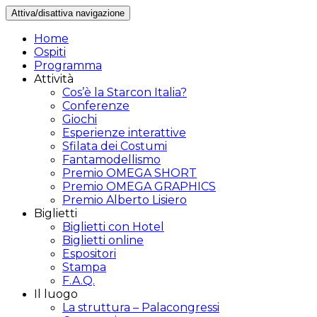
Attiva/disattiva navigazione
Home
Ospiti
Programma
Attività
Cos’è la Starcon Italia?
Conferenze
Giochi
Esperienze interattive
Sfilata dei Costumi
Fantamodellismo
Premio OMEGA SHORT
Premio OMEGA GRAPHICS
Premio Alberto Lisiero
Biglietti
Biglietti con Hotel
Biglietti online
Espositori
Stampa
F.A.Q.
Il luogo
La struttura – Palacongressi