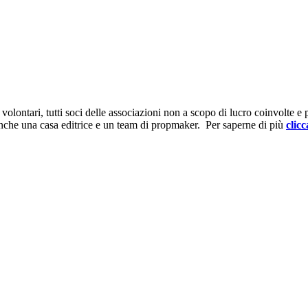
ontari, tutti soci delle associazioni non a scopo di lucro coinvolte e prov
anche una casa editrice e un team di propmaker. Per saperne di più
clicc