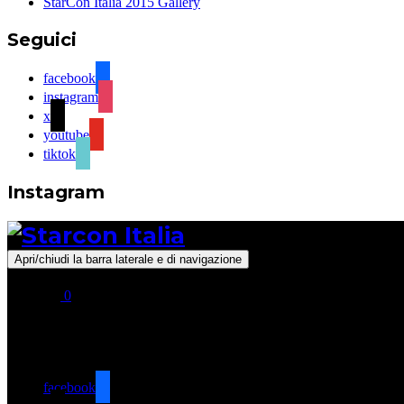
StarCon Italia 2015 Gallery
Seguici
facebook
instagram
x
youtube
tiktok
Instagram
Apri/chiudi la barra laterale e di navigazione
0
Seguici
facebook