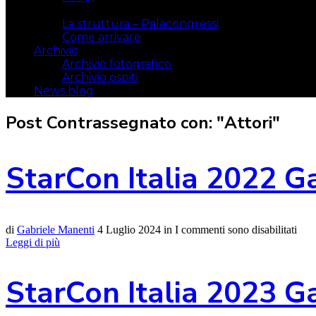
Il luogo
La struttura – Palacongressi
Come arrivare
Archivio
Archivio fotografico
Archivio ospiti
News blog
Post Contrassegnato con: "Attori"
StarCon Italia 2022 G
di
Gabriele Manenti
4 Luglio 2024
in
I commenti sono disabilitati
Leggi di più
StarCon Italia 2023 G