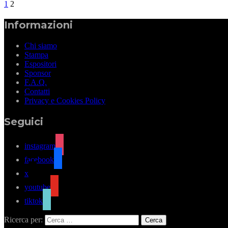
1
2
Informazioni
Chi siamo
Stampa
Espositori
Sponsor
F.A.Q.
Contatti
Privacy e Cookies Policy
Seguici
instagram
facebook
x
youtube
tiktok
Ricerca per: