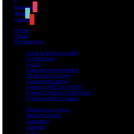
x
instagram
tiktok
youtube
Home
Ospiti
Programma
Attività
Cos’è la Starcon Italia?
Conferenze
Giochi
Esperienze interattive
Sfilata dei Costumi
Fantamodellismo
Premio OMEGA SHORT
Premio OMEGA GRAPHICS
Premio Alberto Lisiero
Biglietti
Biglietti con Hotel
Biglietti online
Espositori
Stampa
F.A.Q.