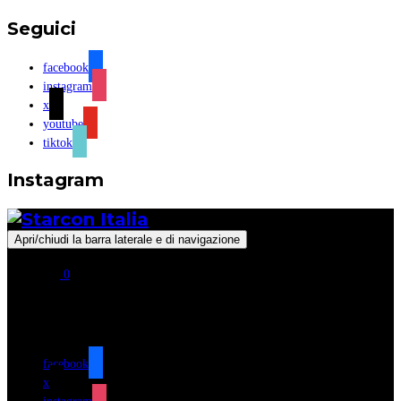
Seguici
facebook
instagram
x
youtube
tiktok
Instagram
Apri/chiudi la barra laterale e di navigazione
0
Seguici
facebook
x