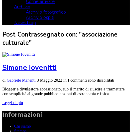
Come arrivare
Archivio
Archivio fotografico
Archivio ospiti
News blog
Post Contrassegnato con: "associazione
culturale"
Simone Iovenitti
di
Gabriele Manenti
3 Maggio 2022
in
I commenti sono disabilitati
Blogger e divulgatore appassionato, suo il merito di riuscire a trasmettere
con semplicità al grande pubblico nozioni di astronomia e fisica.
Leggi di più
Informazioni
Chi siamo
Stampa