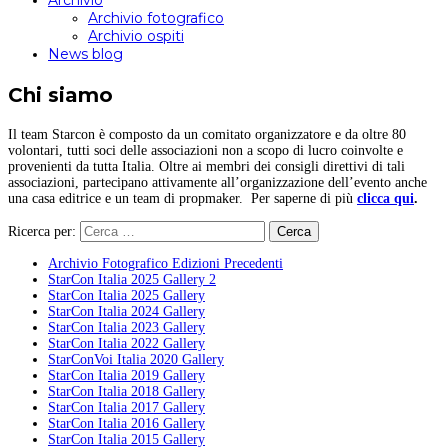
Archivio
Archivio fotografico
Archivio ospiti
News blog
Chi siamo
Il team Starcon è composto da un comitato organizzatore e da oltre 80
volontari, tutti soci delle associazioni non a scopo di lucro coinvolte e
provenienti da tutta Italia. Oltre ai membri dei consigli direttivi di tali
associazioni, partecipano attivamente all’organizzazione dell’evento anche
una casa editrice e un team di propmaker. Per saperne di più
clicca qui
.
Ricerca per:
Archivio Fotografico Edizioni Precedenti
StarCon Italia 2025 Gallery 2
StarCon Italia 2025 Gallery
StarCon Italia 2024 Gallery
StarCon Italia 2023 Gallery
StarCon Italia 2022 Gallery
StarConVoi Italia 2020 Gallery
StarCon Italia 2019 Gallery
StarCon Italia 2018 Gallery
StarCon Italia 2017 Gallery
StarCon Italia 2016 Gallery
StarCon Italia 2015 Gallery