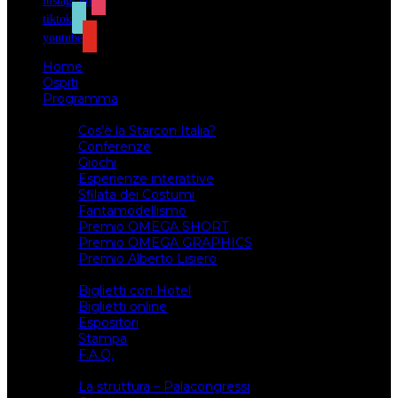
instagram
tiktok
youtube
Home
Ospiti
Programma
Attività
Cos’è la Starcon Italia?
Conferenze
Giochi
Esperienze interattive
Sfilata dei Costumi
Fantamodellismo
Premio OMEGA SHORT
Premio OMEGA GRAPHICS
Premio Alberto Lisiero
Biglietti
Biglietti con Hotel
Biglietti online
Espositori
Stampa
F.A.Q.
Il luogo
La struttura – Palacongressi