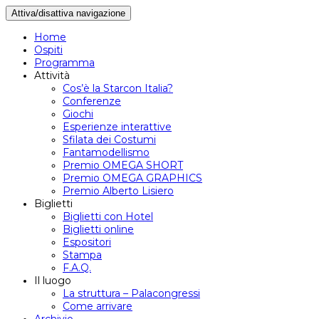
Attiva/disattiva navigazione
Home
Ospiti
Programma
Attività
Cos’è la Starcon Italia?
Conferenze
Giochi
Esperienze interattive
Sfilata dei Costumi
Fantamodellismo
Premio OMEGA SHORT
Premio OMEGA GRAPHICS
Premio Alberto Lisiero
Biglietti
Biglietti con Hotel
Biglietti online
Espositori
Stampa
F.A.Q.
Il luogo
La struttura – Palacongressi
Come arrivare