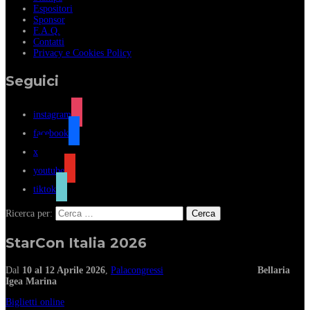
Espositori
Sponsor
F.A.Q.
Contatti
Privacy e Cookies Policy
Seguici
instagram
facebook
x
youtube
tiktok
Ricerca per:
StarCon Italia 2026
Dal
10 al 12 Aprile 2026
,
Palacongressi
Bellaria
Igea Marina
Biglietti online