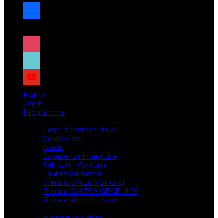
facebook
x
instagram
tiktok
youtube
Home
Ospiti
Programma
Attività
Cos’è la Starcon Italia?
Conferenze
Giochi
Esperienze interattive
Sfilata dei Costumi
Fantamodellismo
Premio OMEGA SHORT
Premio OMEGA GRAPHICS
Premio Alberto Lisiero
Biglietti
Biglietti con Hotel