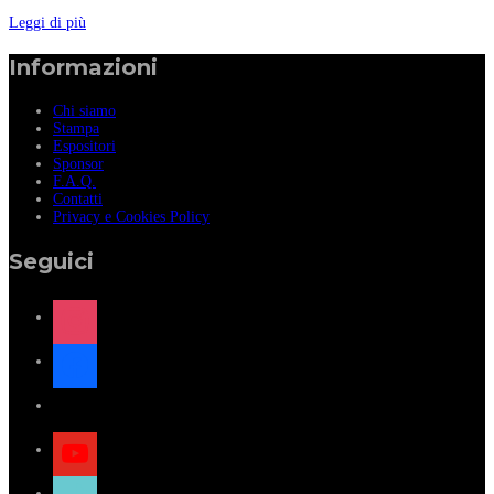
Leggi di più
Informazioni
Chi siamo
Stampa
Espositori
Sponsor
F.A.Q.
Contatti
Privacy e Cookies Policy
Seguici
instagram
facebook
x
youtube
tiktok