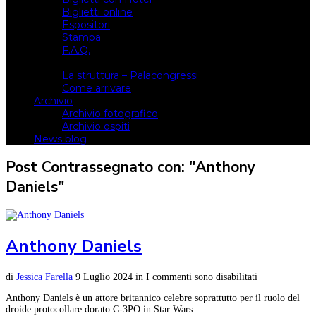
Biglietti online
Espositori
Stampa
F.A.Q.
Il luogo
La struttura – Palacongressi
Come arrivare
Archivio
Archivio fotografico
Archivio ospiti
News blog
Post Contrassegnato con: "Anthony
Daniels"
Anthony Daniels
di
Jessica Farella
9 Luglio 2024
in
I commenti sono disabilitati
Anthony Daniels è un attore britannico celebre soprattutto per il ruolo del
droide protocollare dorato C-3PO in Star Wars.