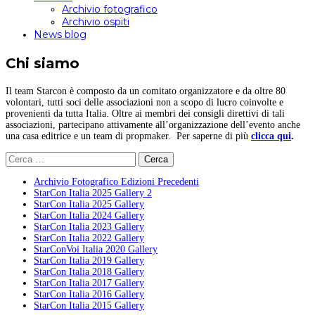
Archivio fotografico
Archivio ospiti
News blog
Chi siamo
Il team Starcon è composto da un comitato organizzatore e da oltre 80
volontari, tutti soci delle associazioni non a scopo di lucro coinvolte e
provenienti da tutta Italia. Oltre ai membri dei consigli direttivi di tali
associazioni, partecipano attivamente all’organizzazione dell’evento anche
una casa editrice e un team di propmaker. Per saperne di più
clicca qui
.
Ricerca
per:
Archivio Fotografico Edizioni Precedenti
StarCon Italia 2025 Gallery 2
StarCon Italia 2025 Gallery
StarCon Italia 2024 Gallery
StarCon Italia 2023 Gallery
StarCon Italia 2022 Gallery
StarConVoi Italia 2020 Gallery
StarCon Italia 2019 Gallery
StarCon Italia 2018 Gallery
StarCon Italia 2017 Gallery
StarCon Italia 2016 Gallery
StarCon Italia 2015 Gallery