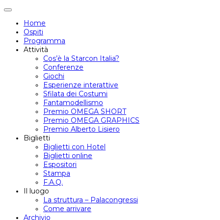
Attiva/disattiva
navigazione
Home
Ospiti
Programma
Attività
Cos’è la Starcon Italia?
Conferenze
Giochi
Esperienze interattive
Sfilata dei Costumi
Fantamodellismo
Premio OMEGA SHORT
Premio OMEGA GRAPHICS
Premio Alberto Lisiero
Biglietti
Biglietti con Hotel
Biglietti online
Espositori
Stampa
F.A.Q.
Il luogo
La struttura – Palacongressi
Come arrivare
Archivio