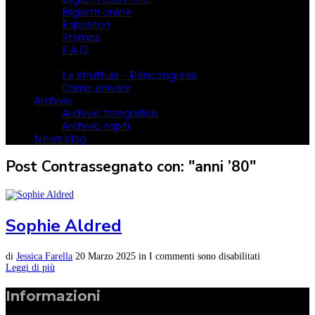
Biglietti online
Espositori
Stampa
F.A.Q.
Il luogo
La struttura – Palacongressi
Come arrivare
Archivio
Archivio fotografico
Archivio ospiti
News blog
Post Contrassegnato con: "anni ’80"
Sophie Aldred
di
Jessica Farella
20 Marzo 2025
in
I commenti sono disabilitati
Leggi di più
Informazioni