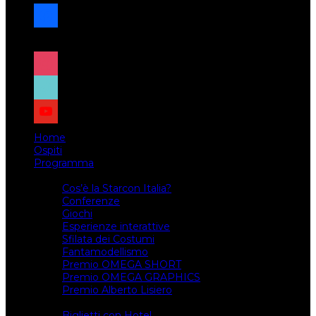
facebook
x
instagram
tiktok
youtube
Home
Ospiti
Programma
Attività
Cos’è la Starcon Italia?
Conferenze
Giochi
Esperienze interattive
Sfilata dei Costumi
Fantamodellismo
Premio OMEGA SHORT
Premio OMEGA GRAPHICS
Premio Alberto Lisiero
Biglietti
Biglietti con Hotel