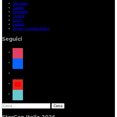
Chi siamo
Stampa
Espositori
Sponsor
F.A.Q.
Contatti
Privacy e Cookies Policy
Seguici
instagram
facebook
x
youtube
tiktok
Ricerca
per:
StarCon Italia 2026