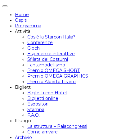
Attiva/disattiva
navigazione
Home
Ospiti
Programma
Attività
Cos’è la Starcon Italia?
Conferenze
Giochi
Esperienze interattive
Sfilata dei Costumi
Fantamodellismo
Premio OMEGA SHORT
Premio OMEGA GRAPHICS
Premio Alberto Lisiero
Biglietti
Biglietti con Hotel
Biglietti online
Espositori
Stampa
F.A.Q.
Il luogo
La struttura – Palacongressi
Come arrivare
Archivio