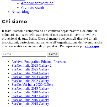
Archivio fotografico
Archivio ospiti
News blog
Chi siamo
Il team Starcon è composto da un comitato organizzatore e da oltre 80
volontari, tutti soci delle associazioni non a scopo di lucro coinvolte e
provenienti da tutta Italia. Oltre ai membri dei consigli direttivi di tali
associazioni, partecipano attivamente all’organizzazione dell’evento anche
una casa editrice e un team di propmaker. Per saperne di più
clicca qui
.
Ricerca
per:
Archivio Fotografico Edizioni Precedenti
StarCon Italia 2025 Gallery 2
StarCon Italia 2025 Gallery
StarCon Italia 2024 Gallery
StarCon Italia 2023 Gallery
StarCon Italia 2022 Gallery
StarConVoi Italia 2020 Gallery
StarCon Italia 2019 Gallery
StarCon Italia 2018 Gallery
StarCon Italia 2017 Gallery
StarCon Italia 2016 Gallery
StarCon Italia 2015 Gallery