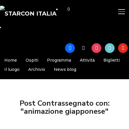
0
AP
facebook
x
instagram
tiktok
yout
Home
Ospiti
Programma
Attività
Biglietti
Il luogo
Archivio
News blog
Post Contrassegnato con:
"animazione giapponese"