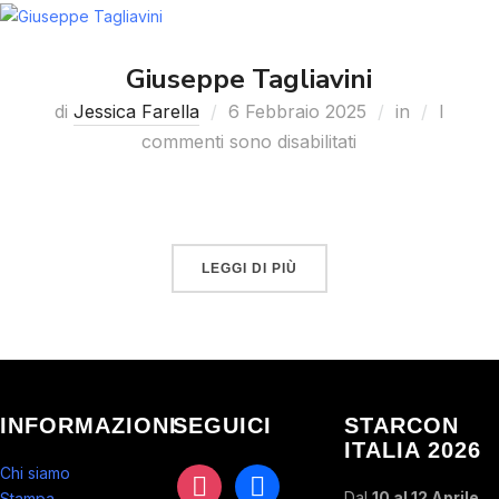
Giuseppe Tagliavini
di
Jessica Farella
6 Febbraio 2025
in
I
commenti sono disabilitati
LEGGI DI PIÙ
INFORMAZIONI
SEGUICI
STARCON
ITALIA 2026
Chi siamo
instagram
facebook
Dal
10 al 12 Aprile
Stampa