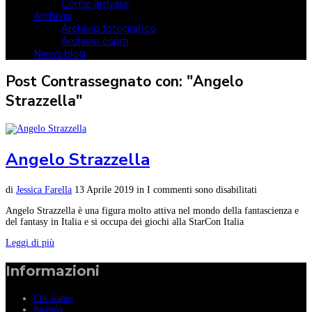
Come arrivare
Archivio
Archivio fotografico
Archivio ospiti
News blog
Post Contrassegnato con: "Angelo
Strazzella"
Angelo Strazzella
di
Jessica Farella
13 Aprile 2019
in
I commenti sono disabilitati
Angelo Strazzella è una figura molto attiva nel mondo della fantascienza e
del fantasy in Italia e si occupa dei giochi alla StarCon Italia
Leggi di più
Informazioni
Chi siamo
Stampa