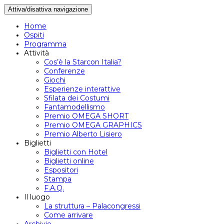
Attiva/disattiva navigazione
Home
Ospiti
Programma
Attività
Cos’è la Starcon Italia?
Conferenze
Giochi
Esperienze interattive
Sfilata dei Costumi
Fantamodellismo
Premio OMEGA SHORT
Premio OMEGA GRAPHICS
Premio Alberto Lisiero
Biglietti
Biglietti con Hotel
Biglietti online
Espositori
Stampa
F.A.Q.
Il luogo
La struttura – Palacongressi
Come arrivare