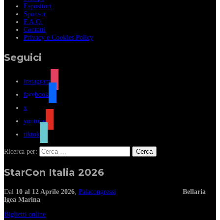
Espositori
Sponsor
F.A.Q.
Contatti
Privacy e Cookies Policy
Seguici
instagram
facebook
x
youtube
tiktok
Ricerca per:
StarCon Italia 2026
Dal
10 al 12 Aprile 2026
,
Palacongressi
Bellaria
Igea Marina
Biglietti online