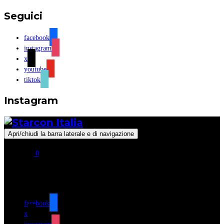
Seguici
facebook
instagram
x
youtube
tiktok
Instagram
Apri/chiudi la barra laterale e di navigazione
0
Seguici
facebook
x