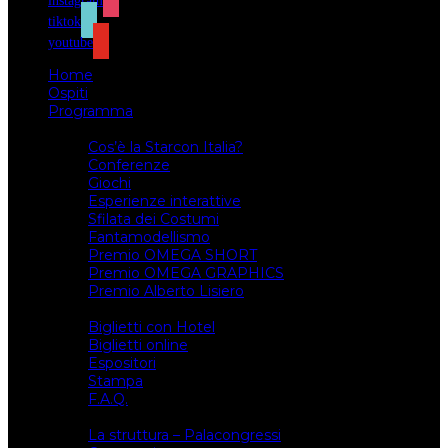
instagram
tiktok
youtube
Home
Ospiti
Programma
Attività
Cos’è la Starcon Italia?
Conferenze
Giochi
Esperienze interattive
Sfilata dei Costumi
Fantamodellismo
Premio OMEGA SHORT
Premio OMEGA GRAPHICS
Premio Alberto Lisiero
Biglietti
Biglietti con Hotel
Biglietti online
Espositori
Stampa
F.A.Q.
Il luogo
La struttura – Palacongressi