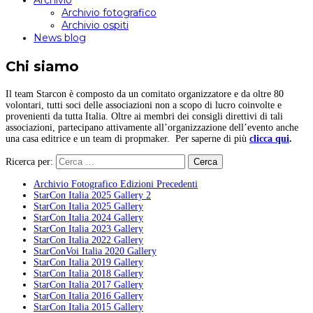
Archivio
Archivio fotografico
Archivio ospiti
News blog
Chi siamo
Il team Starcon è composto da un comitato organizzatore e da oltre 80
volontari, tutti soci delle associazioni non a scopo di lucro coinvolte e
provenienti da tutta Italia. Oltre ai membri dei consigli direttivi di tali
associazioni, partecipano attivamente all’organizzazione dell’evento anche
una casa editrice e un team di propmaker. Per saperne di più
clicca qui
.
Ricerca per:
Archivio Fotografico Edizioni Precedenti
StarCon Italia 2025 Gallery 2
StarCon Italia 2025 Gallery
StarCon Italia 2024 Gallery
StarCon Italia 2023 Gallery
StarCon Italia 2022 Gallery
StarConVoi Italia 2020 Gallery
StarCon Italia 2019 Gallery
StarCon Italia 2018 Gallery
StarCon Italia 2017 Gallery
StarCon Italia 2016 Gallery
StarCon Italia 2015 Gallery