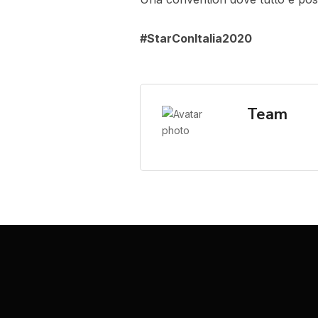
#StarConItalia2020
Team