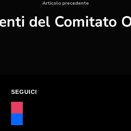
Articolo precedente
enti del Comitato 
SEGUICI
instagram
facebook
x