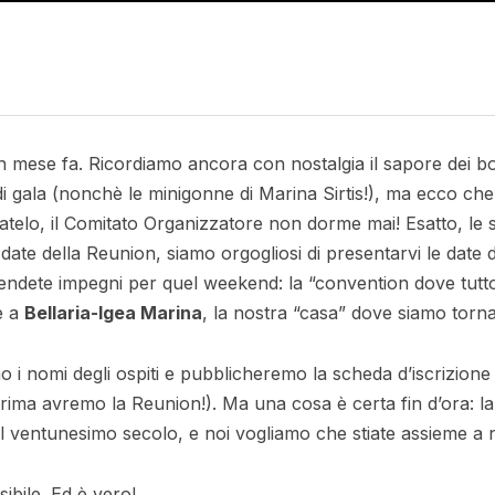
 un mese fa. Ricordiamo ancora con nostalgia il sapore dei 
 di gala (nonchè le minigonne di Marina Sirtis!), ma ecco che 
atelo, il Comitato Organizzatore non dorme mai! Esatto, le
e date della Reunion, siamo orgogliosi di presentarvi le date
endete impegni per quel weekend: la “convention dove tutto
e a
Bellaria-Igea Marina
, la nostra “casa” dove siamo torna
 nomi degli ospiti e pubblicheremo la scheda d’iscrizione (p
 prima avremo la Reunion!). Ma una cosa è certa fin d’ora: 
l ventunesimo secolo, e noi vogliamo che stiate assieme a n
ibile. Ed è vero!