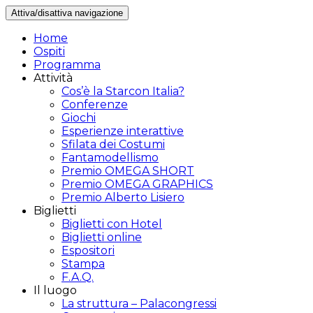
Attiva/disattiva navigazione
Home
Ospiti
Programma
Attività
Cos’è la Starcon Italia?
Conferenze
Giochi
Esperienze interattive
Sfilata dei Costumi
Fantamodellismo
Premio OMEGA SHORT
Premio OMEGA GRAPHICS
Premio Alberto Lisiero
Biglietti
Biglietti con Hotel
Biglietti online
Espositori
Stampa
F.A.Q.
Il luogo
La struttura – Palacongressi