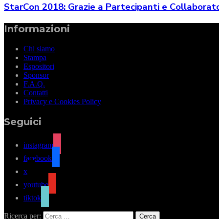
StarCon 2018: Grazie a Partecipanti e Collaborato
Informazioni
Chi siamo
Stampa
Espositori
Sponsor
F.A.Q.
Contatti
Privacy e Cookies Policy
Seguici
instagram
facebook
x
youtube
tiktok
Ricerca per: