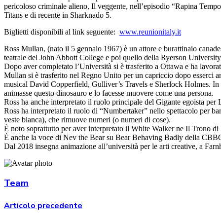
pericoloso criminale alieno, Il veggente, nell’episodio “Rapina Tempor
Titans e di recente in Sharknado 5.
Biglietti disponibili al link seguente:
www.reunionitaly.it
Ross Mullan, (nato il 5 gennaio 1967) è un attore e burattinaio canad
teatrale del John Abbott College e poi quello della Ryerson University
Dopo aver completato l’Università si è trasferito a Ottawa e ha lavorat
Mullan si è trasferito nel Regno Unito per un capriccio dopo esserci 
musical David Copperfield, Gulliver’s Travels e Sherlock Holmes. In se
animasse questo dinosauro e lo facesse muovere come una persona.
Ross ha anche interpretato il ruolo principale del Gigante egoista pe
Ross ha interpretato il ruolo di “Numbertaker” nello spettacolo per 
veste bianca), che rimuove numeri (o numeri di cose).
È noto soprattutto per aver interpretato il White Walker ne Il Trono d
È anche la voce di Nev the Bear su Bear Behaving Badly della CBB
Dal 2018 insegna animazione all’università per le arti creative, a Far
Team
Articolo precedente