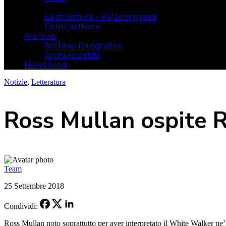
Il luogo
La struttura – Palacongressi
Come arrivare
Archivio
Archivio fotografico
Archivio ospiti
News blog
Notizie
,
Letteratura
Ross Mullan ospite 
Team
25 Settembre 2018
Condividi:
Ross Mullan noto soprattutto per aver interpretato il White Walker ne’