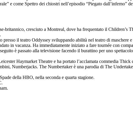
ale” e come Spettro dei chiostri nell’episodio “Piegato dall’inferno” d
ese-britannico, cresciuto a Montreal, dove ha frequentato il Children’
.
o presso il teatro Oddyssey sviluppando abilità nel teatro di maschere e
andato in vacanza. Ha immediatamente iniziato a fare tournée con compag
guito è passato alla televisione facendo il burattino per uno spettacolo
r Leicester Haymarket Theatre e ha portato l’acclamata commedia Thick d
bambini, Numberjacks. The Numbertaker è una parodia di The Undertaker
i Spade della HBO, nella seconda e quarta stagione.
C.
nham.