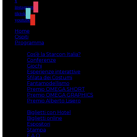
x
instagram
tiktok
youtube
Home
Ospiti
Programma
Attività
Cos’è la Starcon Italia?
Conferenze
Giochi
Esperienze interattive
Sfilata dei Costumi
Fantamodellismo
Premio OMEGA SHORT
Premio OMEGA GRAPHICS
Premio Alberto Lisiero
Biglietti
Biglietti con Hotel
Biglietti online
Espositori
Stampa
F.A.Q.