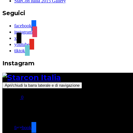
StarCon Italia 2015 Gallery
Seguici
facebook
instagram
x
youtube
tiktok
Instagram
Apri/chiudi la barra laterale e di navigazione
0
Seguici
facebook