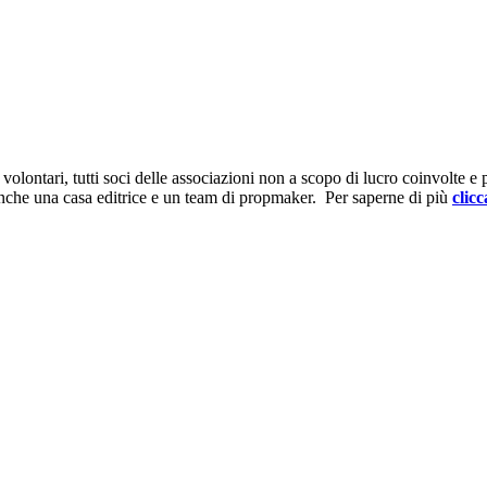
ontari, tutti soci delle associazioni non a scopo di lucro coinvolte e prov
anche una casa editrice e un team di propmaker. Per saperne di più
clicc