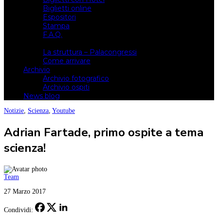
Biglietti online
Espositori
Stampa
F.A.Q.
Il luogo
La struttura – Palacongressi
Come arrivare
Archivio
Archivio fotografico
Archivio ospiti
News blog
Notizie
,
Scienza
,
Youtube
Adrian Fartade, primo ospite a tema
scienza!
Team
27 Marzo 2017
Condividi: