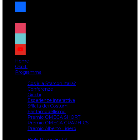
facebook
x
instagram
tiktok
youtube
Home
Ospiti
Programma
Attività
Cos’è la Starcon Italia?
Conferenze
Giochi
Esperienze interattive
Sfilata dei Costumi
Fantamodellismo
Premio OMEGA SHORT
Premio OMEGA GRAPHICS
Premio Alberto Lisiero
Biglietti
Biglietti con Hotel