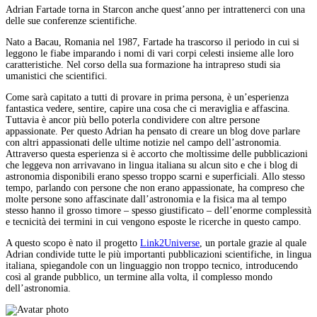
Adrian Fartade torna in Starcon anche quest’anno per intrattenerci con una
delle sue conferenze scientifiche.
Nato a Bacau, Romania nel 1987, Fartade ha trascorso il periodo in cui si
leggono le fiabe imparando i nomi di vari corpi celesti insieme alle loro
caratteristiche. Nel corso della sua formazione ha intrapreso studi sia
umanistici che scientifici.
Come sarà capitato a tutti di provare in prima persona, è un’esperienza
fantastica vedere, sentire, capire una cosa che ci meraviglia e affascina.
Tuttavia è ancor più bello poterla condividere con altre persone
appassionate. Per questo Adrian ha pensato di creare un blog dove parlare
con altri appassionati delle ultime notizie nel campo dell’astronomia.
Attraverso questa esperienza si è accorto che moltissime delle pubblicazioni
che leggeva non arrivavano in lingua italiana su alcun sito e che i blog di
astronomia disponibili erano spesso troppo scarni e superficiali. Allo stesso
tempo, parlando con persone che non erano appassionate, ha compreso che
molte persone sono affascinate dall’astronomia e la fisica ma al tempo
stesso hanno il grosso timore – spesso giustificato – dell’enorme complessità
e tecnicità dei termini in cui vengono esposte le ricerche in questo campo.
A questo scopo è nato il progetto
Link2Universe
, un portale grazie al quale
Adrian condivide tutte le più importanti pubblicazioni scientifiche, in lingua
italiana, spiegandole con un linguaggio non troppo tecnico, introducendo
così al grande pubblico, un termine alla volta, il complesso mondo
dell’astronomia.