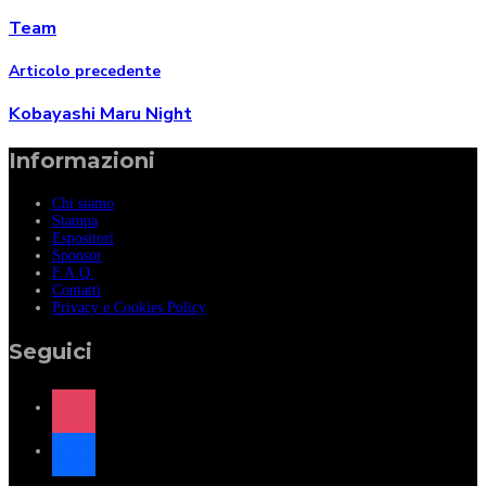
Team
Articolo precedente
Kobayashi Maru Night
Informazioni
Chi siamo
Stampa
Espositori
Sponsor
F.A.Q.
Contatti
Privacy e Cookies Policy
Seguici
instagram
facebook
x