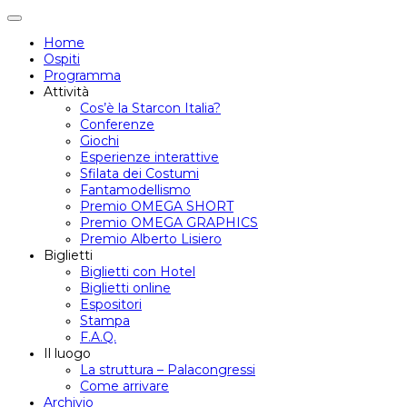
Attiva/disattiva
navigazione
Home
Ospiti
Programma
Attività
Cos’è la Starcon Italia?
Conferenze
Giochi
Esperienze interattive
Sfilata dei Costumi
Fantamodellismo
Premio OMEGA SHORT
Premio OMEGA GRAPHICS
Premio Alberto Lisiero
Biglietti
Biglietti con Hotel
Biglietti online
Espositori
Stampa
F.A.Q.
Il luogo
La struttura – Palacongressi
Come arrivare
Archivio