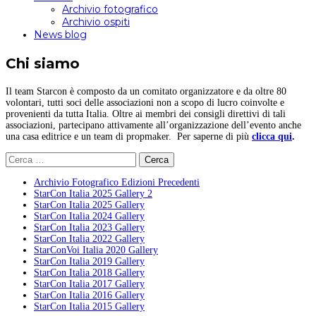
Archivio fotografico
Archivio ospiti
News blog
Chi siamo
Il team Starcon è composto da un comitato organizzatore e da oltre 80
volontari, tutti soci delle associazioni non a scopo di lucro coinvolte e
provenienti da tutta Italia. Oltre ai membri dei consigli direttivi di tali
associazioni, partecipano attivamente all’organizzazione dell’evento anche
una casa editrice e un team di propmaker. Per saperne di più
clicca qui
.
Ricerca
per:
Archivio Fotografico Edizioni Precedenti
StarCon Italia 2025 Gallery 2
StarCon Italia 2025 Gallery
StarCon Italia 2024 Gallery
StarCon Italia 2023 Gallery
StarCon Italia 2022 Gallery
StarConVoi Italia 2020 Gallery
StarCon Italia 2019 Gallery
StarCon Italia 2018 Gallery
StarCon Italia 2017 Gallery
StarCon Italia 2016 Gallery
StarCon Italia 2015 Gallery