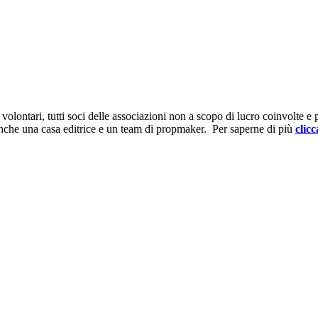
ontari, tutti soci delle associazioni non a scopo di lucro coinvolte e prov
anche una casa editrice e un team di propmaker. Per saperne di più
clicc