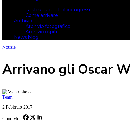
Il luogo
La struttura – Palacongressi
Come arrivare
Archivio
Archivio fotografico
Archivio ospiti
News blog
Notizie
Arrivano gli Oscar Wa
Team
2 Febbraio 2017
Condividi: