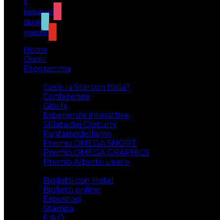
x
instagram
tiktok
youtube
Home
Ospiti
Programma
Attività
Cos’è la Starcon Italia?
Conferenze
Giochi
Esperienze interattive
Sfilata dei Costumi
Fantamodellismo
Premio OMEGA SHORT
Premio OMEGA GRAPHICS
Premio Alberto Lisiero
Biglietti
Biglietti con Hotel
Biglietti online
Espositori
Stampa
F.A.Q.