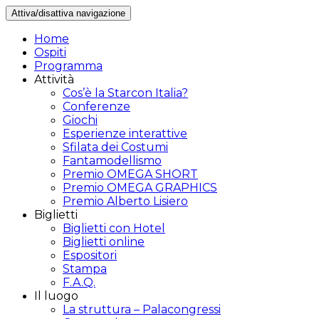
Attiva/disattiva navigazione
Home
Ospiti
Programma
Attività
Cos’è la Starcon Italia?
Conferenze
Giochi
Esperienze interattive
Sfilata dei Costumi
Fantamodellismo
Premio OMEGA SHORT
Premio OMEGA GRAPHICS
Premio Alberto Lisiero
Biglietti
Biglietti con Hotel
Biglietti online
Espositori
Stampa
F.A.Q.
Il luogo
La struttura – Palacongressi