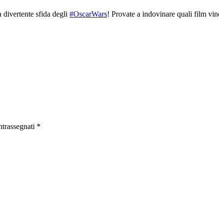
 divertente sfida degli
#
OscarWars
! Provate a indovinare quali film vin
ntrassegnati
*