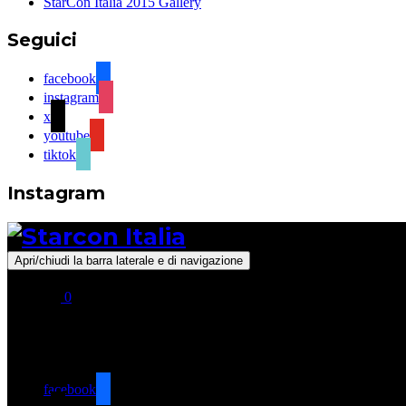
StarCon Italia 2015 Gallery
Seguici
facebook
instagram
x
youtube
tiktok
Instagram
Apri/chiudi la barra laterale e di navigazione
0
Seguici
facebook