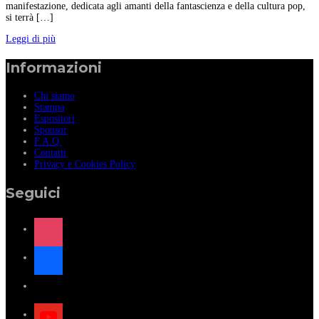
manifestazione, dedicata agli amanti della fantascienza e della cultura pop,
si terrà […]
Leggi di più
Informazioni
Chi siamo
Stampa
Espositori
Sponsor
F.A.Q.
Contatti
Privacy e Cookies Policy
Seguici
instagram
facebook
x
youtube