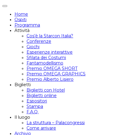
Attiva/disattiva
navigazione
Home
Ospiti
Programma
Attività
Cos’è la Starcon Italia?
Conferenze
Giochi
Esperienze interattive
Sfilata dei Costumi
Fantamodellismo
Premio OMEGA SHORT
Premio OMEGA GRAPHICS
Premio Alberto Lisiero
Biglietti
Biglietti con Hotel
Biglietti online
Espositori
Stampa
F.A.Q.
Il luogo
La struttura – Palacongressi
Come arrivare
Archivio