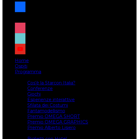
facebook
x
instagram
tiktok
youtube
Home
Ospiti
Programma
Attività
Cos’è la Starcon Italia?
Conferenze
Giochi
Esperienze interattive
Sfilata dei Costumi
Fantamodellismo
Premio OMEGA SHORT
Premio OMEGA GRAPHICS
Premio Alberto Lisiero
Biglietti
Biglietti con Hotel