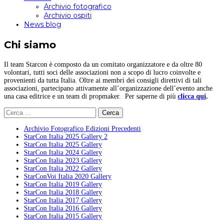
Archivio fotografico
Archivio ospiti
News blog
Chi siamo
Il team Starcon è composto da un comitato organizzatore e da oltre 80
volontari, tutti soci delle associazioni non a scopo di lucro coinvolte e
provenienti da tutta Italia. Oltre ai membri dei consigli direttivi di tali
associazioni, partecipano attivamente all’organizzazione dell’evento anche
una casa editrice e un team di propmaker. Per saperne di più
clicca qui
.
Ricerca
per:
Archivio Fotografico Edizioni Precedenti
StarCon Italia 2025 Gallery 2
StarCon Italia 2025 Gallery
StarCon Italia 2024 Gallery
StarCon Italia 2023 Gallery
StarCon Italia 2022 Gallery
StarConVoi Italia 2020 Gallery
StarCon Italia 2019 Gallery
StarCon Italia 2018 Gallery
StarCon Italia 2017 Gallery
StarCon Italia 2016 Gallery
StarCon Italia 2015 Gallery