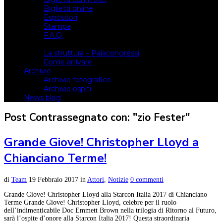
Biglietti online
Espositori
Stampa
F.A.Q.
Il luogo
La struttura – Palacongressi
Come arrivare
Archivio
Archivio fotografico
Archivio ospiti
News blog
Post Contrassegnato con: "zio Fester"
Grande Giove! Christopher Lloyd a
Chianciano Terme!
di
Team
19 Febbraio 2017
in
Attori
,
Notizie
0 commenti
Grande Giove! Christopher Lloyd alla Starcon Italia 2017 di Chianciano
Terme Grande Giove! Christopher Lloyd, celebre per il ruolo
dell’indimenticabile Doc Emmett Brown nella trilogia di Ritorno al Futuro,
sarà l’ospite d’onore alla Starcon Italia 2017! Questa straordinaria