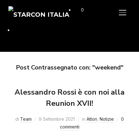
0
APRI/C
Post Contrassegnato con: "weekend"
Alessandro Rossi è con noi alla
Reunion XVII!
di
Team
9 Settembre 2021
in
Attori
,
Notizie
0
commenti