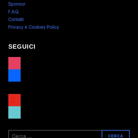
Sponsor
F.A.Q.
Contatti
Privacy e Cookies Policy
SEGUICI
instagram
facebook
x
youtube
tiktok
Ricerca