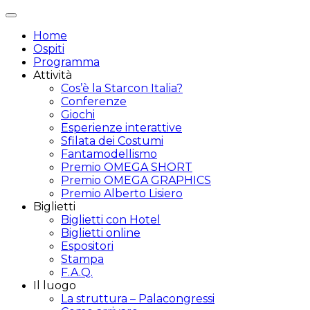
Attiva/disattiva
navigazione
Home
Ospiti
Programma
Attività
Cos’è la Starcon Italia?
Conferenze
Giochi
Esperienze interattive
Sfilata dei Costumi
Fantamodellismo
Premio OMEGA SHORT
Premio OMEGA GRAPHICS
Premio Alberto Lisiero
Biglietti
Biglietti con Hotel
Biglietti online
Espositori
Stampa
F.A.Q.
Il luogo
La struttura – Palacongressi