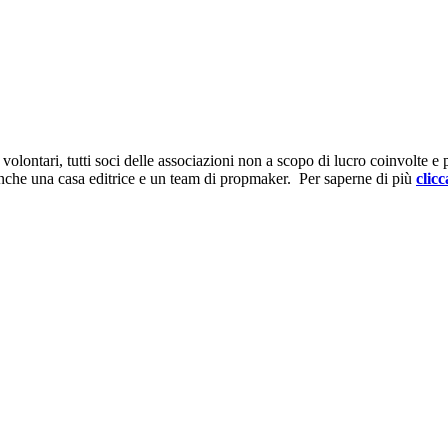
ontari, tutti soci delle associazioni non a scopo di lucro coinvolte e prov
anche una casa editrice e un team di propmaker. Per saperne di più
clicc