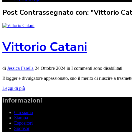
Post Contrassegnato con: "Vittorio Cat
Vittorio Catani
di
Jessica Farella
24 Ottobre 2024
in
I commenti sono disabilitati
Blogger e divulgatore appassionato, suo il merito di riuscire a trasmet
Leggi di più
Informazioni
Chi siamo
Stampa
Espositori
Sponsor