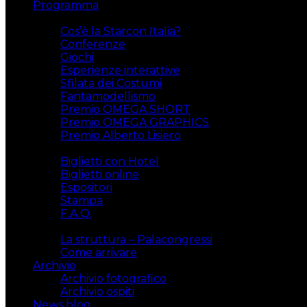
Programma
Attività
Cos’è la Starcon Italia?
Conferenze
Giochi
Esperienze interattive
Sfilata dei Costumi
Fantamodellismo
Premio OMEGA SHORT
Premio OMEGA GRAPHICS
Premio Alberto Lisiero
Biglietti
Biglietti con Hotel
Biglietti online
Espositori
Stampa
F.A.Q.
Il luogo
La struttura – Palacongressi
Come arrivare
Archivio
Archivio fotografico
Archivio ospiti
News blog