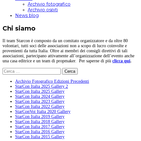
Archivio fotografico
Archivio ospiti
News blog
Chi siamo
Il team Starcon è composto da un comitato organizzatore e da oltre 80
volontari, tutti soci delle associazioni non a scopo di lucro coinvolte e
provenienti da tutta Italia. Oltre ai membri dei consigli direttivi di tali
associazioni, partecipano attivamente all’organizzazione dell’evento anche
una casa editrice e un team di propmaker. Per saperne di più
clicca qui
.
Ricerca
per:
Archivio Fotografico Edizioni Precedenti
StarCon Italia 2025 Gallery 2
StarCon Italia 2025 Gallery
StarCon Italia 2024 Gallery
StarCon Italia 2023 Gallery
StarCon Italia 2022 Gallery
StarConVoi Italia 2020 Gallery
StarCon Italia 2019 Gallery
StarCon Italia 2018 Gallery
StarCon Italia 2017 Gallery
StarCon Italia 2016 Gallery
StarCon Italia 2015 Gallery