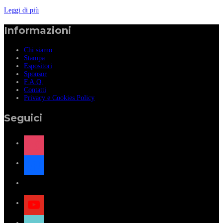
Leggi di più
Informazioni
Chi siamo
Stampa
Espositori
Sponsor
F.A.Q.
Contatti
Privacy e Cookies Policy
Seguici
instagram
facebook
x
youtube
tiktok