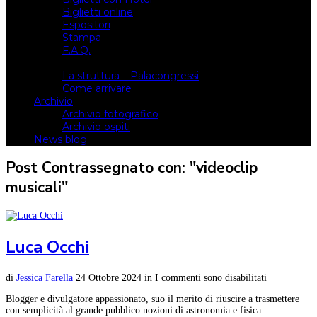
Biglietti online
Espositori
Stampa
F.A.Q.
Il luogo
La struttura – Palacongressi
Come arrivare
Archivio
Archivio fotografico
Archivio ospiti
News blog
Post Contrassegnato con: "videoclip
musicali"
Luca Occhi
di
Jessica Farella
24 Ottobre 2024
in
I commenti sono disabilitati
Blogger e divulgatore appassionato, suo il merito di riuscire a trasmettere
con semplicità al grande pubblico nozioni di astronomia e fisica.