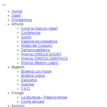
Attiva/disattiva
navigazione
Home
Ospiti
Programma
Attività
Cos’è la Starcon Italia?
Conferenze
Giochi
Esperienze interattive
Sfilata dei Costumi
Fantamodellismo
Premio OMEGA SHORT
Premio OMEGA GRAPHICS
Premio Alberto Lisiero
Biglietti
Biglietti con Hotel
Biglietti online
Espositori
Stampa
F.A.Q.
Il luogo
La struttura – Palacongressi
Come arrivare
Archivio