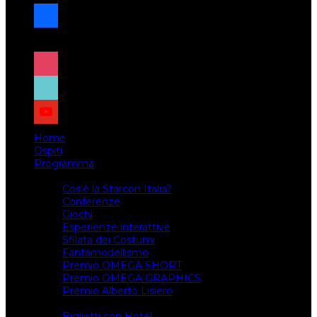
facebook
x
instagram
tiktok
youtube
Home
Ospiti
Programma
Attività
Cos’è la Starcon Italia?
Conferenze
Giochi
Esperienze interattive
Sfilata dei Costumi
Fantamodellismo
Premio OMEGA SHORT
Premio OMEGA GRAPHICS
Premio Alberto Lisiero
Biglietti
Biglietti con Hotel