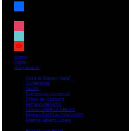
facebook
x
instagram
tiktok
youtube
Home
Ospiti
Programma
Attività
Cos’è la Starcon Italia?
Conferenze
Giochi
Esperienze interattive
Sfilata dei Costumi
Fantamodellismo
Premio OMEGA SHORT
Premio OMEGA GRAPHICS
Premio Alberto Lisiero
Biglietti
Biglietti con Hotel