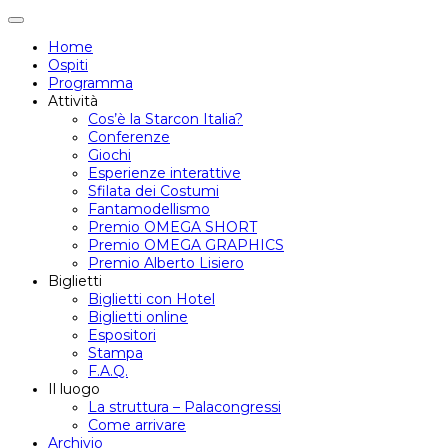
Attiva/disattiva
navigazione
Home
Ospiti
Programma
Attività
Cos’è la Starcon Italia?
Conferenze
Giochi
Esperienze interattive
Sfilata dei Costumi
Fantamodellismo
Premio OMEGA SHORT
Premio OMEGA GRAPHICS
Premio Alberto Lisiero
Biglietti
Biglietti con Hotel
Biglietti online
Espositori
Stampa
F.A.Q.
Il luogo
La struttura – Palacongressi
Come arrivare
Archivio