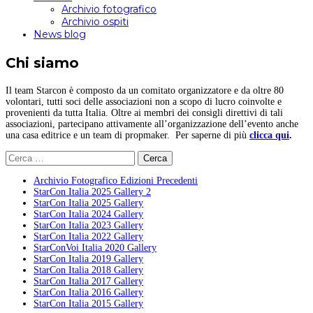
Archivio fotografico
Archivio ospiti
News blog
Chi siamo
Il team Starcon è composto da un comitato organizzatore e da oltre 80
volontari, tutti soci delle associazioni non a scopo di lucro coinvolte e
provenienti da tutta Italia. Oltre ai membri dei consigli direttivi di tali
associazioni, partecipano attivamente all’organizzazione dell’evento anche
una casa editrice e un team di propmaker. Per saperne di più
clicca qui
.
Ricerca
per:
Archivio Fotografico Edizioni Precedenti
StarCon Italia 2025 Gallery 2
StarCon Italia 2025 Gallery
StarCon Italia 2024 Gallery
StarCon Italia 2023 Gallery
StarCon Italia 2022 Gallery
StarConVoi Italia 2020 Gallery
StarCon Italia 2019 Gallery
StarCon Italia 2018 Gallery
StarCon Italia 2017 Gallery
StarCon Italia 2016 Gallery
StarCon Italia 2015 Gallery