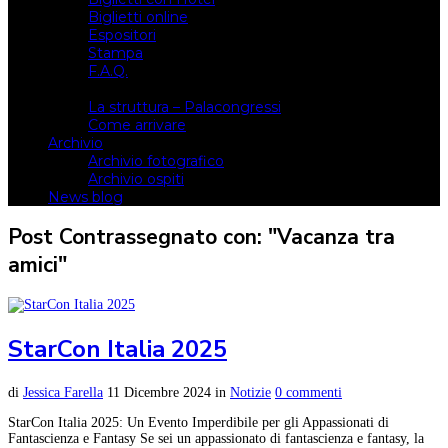
Biglietti online
Espositori
Stampa
F.A.Q.
Il luogo
La struttura – Palacongressi
Come arrivare
Archivio
Archivio fotografico
Archivio ospiti
News blog
Post Contrassegnato con: "Vacanza tra
amici"
StarCon Italia 2025
di
Jessica Farella
11 Dicembre 2024
in
Notizie
0 commenti
StarCon Italia 2025: Un Evento Imperdibile per gli Appassionati di
Fantascienza e Fantasy Se sei un appassionato di fantascienza e fantasy, la