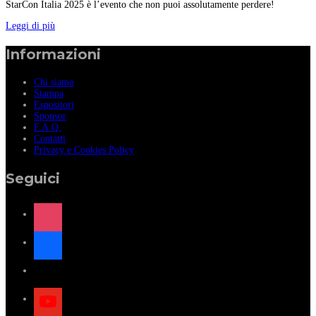
StarCon Italia 2025 è l’evento che non puoi assolutamente perdere!
Leggi di più
Informazioni
Chi siamo
Stampa
Espositori
Sponsor
F.A.Q.
Contatti
Privacy e Cookies Policy
Seguici
instagram
facebook
x
youtube