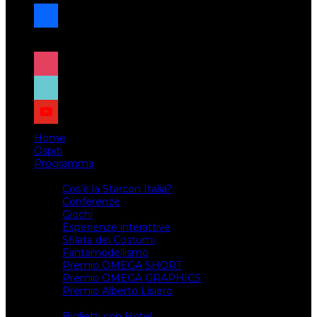
facebook
x
instagram
tiktok
youtube
Home
Ospiti
Programma
Attività
Cos’è la Starcon Italia?
Conferenze
Giochi
Esperienze interattive
Sfilata dei Costumi
Fantamodellismo
Premio OMEGA SHORT
Premio OMEGA GRAPHICS
Premio Alberto Lisiero
Biglietti
Biglietti con Hotel