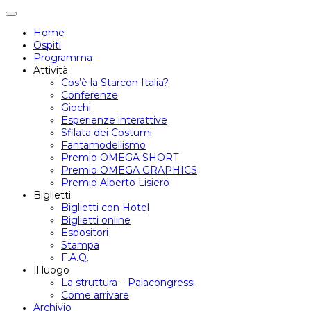
Attiva/disattiva
navigazione
Home
Ospiti
Programma
Attività
Cos’è la Starcon Italia?
Conferenze
Giochi
Esperienze interattive
Sfilata dei Costumi
Fantamodellismo
Premio OMEGA SHORT
Premio OMEGA GRAPHICS
Premio Alberto Lisiero
Biglietti
Biglietti con Hotel
Biglietti online
Espositori
Stampa
F.A.Q.
Il luogo
La struttura – Palacongressi
Come arrivare
Archivio