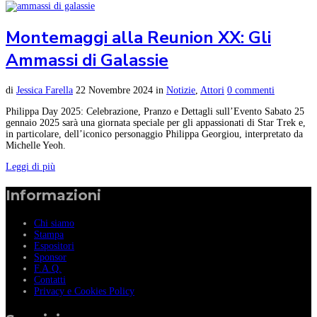
Montemaggi alla Reunion XX: Gli
Ammassi di Galassie
di
Jessica Farella
22 Novembre 2024
in
Notizie
,
Attori
0 commenti
Philippa Day 2025: Celebrazione, Pranzo e Dettagli sull’Evento Sabato 25
gennaio 2025 sarà una giornata speciale per gli appassionati di Star Trek e,
in particolare, dell’iconico personaggio Philippa Georgiou, interpretato da
Michelle Yeoh.
Leggi di più
Informazioni
Chi siamo
Stampa
Espositori
Sponsor
F.A.Q.
Contatti
Privacy e Cookies Policy