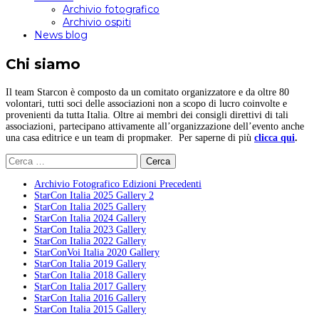
Archivio fotografico
Archivio ospiti
News blog
Chi siamo
Il team Starcon è composto da un comitato organizzatore e da oltre 80
volontari, tutti soci delle associazioni non a scopo di lucro coinvolte e
provenienti da tutta Italia. Oltre ai membri dei consigli direttivi di tali
associazioni, partecipano attivamente all’organizzazione dell’evento anche
una casa editrice e un team di propmaker. Per saperne di più
clicca qui
.
Ricerca
per:
Archivio Fotografico Edizioni Precedenti
StarCon Italia 2025 Gallery 2
StarCon Italia 2025 Gallery
StarCon Italia 2024 Gallery
StarCon Italia 2023 Gallery
StarCon Italia 2022 Gallery
StarConVoi Italia 2020 Gallery
StarCon Italia 2019 Gallery
StarCon Italia 2018 Gallery
StarCon Italia 2017 Gallery
StarCon Italia 2016 Gallery
StarCon Italia 2015 Gallery