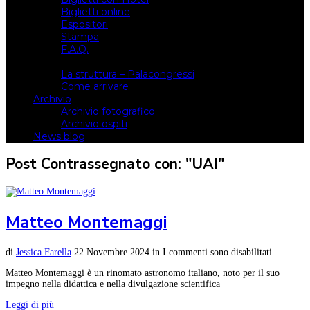
Biglietti online
Espositori
Stampa
F.A.Q.
Il luogo
La struttura – Palacongressi
Come arrivare
Archivio
Archivio fotografico
Archivio ospiti
News blog
Post Contrassegnato con: "UAI"
Matteo Montemaggi
di
Jessica Farella
22 Novembre 2024
in
I commenti sono disabilitati
Matteo Montemaggi è un rinomato astronomo italiano, noto per il suo
impegno nella didattica e nella divulgazione scientifica
Leggi di più