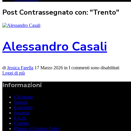
Post Contrassegnato con: "Trento"
Alessandro Casali
di
Jessica Farella
17 Marzo 2026
in
I commenti sono disabilitati
Leggi di più
Informazioni
Chi siamo
Stampa
Espositori
Sponsor
F.A.Q.
Contatti
Privacy e Cookies Policy