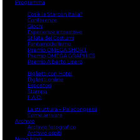
Programma
Attività
Cos’è la Starcon Italia?
Conferenze
Giochi
Esperienze interattive
Sfilata dei Costumi
Fantamodellismo
Premio OMEGA SHORT
Premio OMEGA GRAPHICS
Premio Alberto Lisiero
Biglietti
Biglietti con Hotel
Biglietti online
Espositori
Stampa
F.A.Q.
Il luogo
La struttura – Palacongressi
Come arrivare
Archivio
Archivio fotografico
Archivio ospiti
News blog