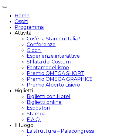
Attiva/disattiva
navigazione
Home
Ospiti
Programma
Attività
Cos’è la Starcon Italia?
Conferenze
Giochi
Esperienze interattive
Sfilata dei Costumi
Fantamodellismo
Premio OMEGA SHORT
Premio OMEGA GRAPHICS
Premio Alberto Lisiero
Biglietti
Biglietti con Hotel
Biglietti online
Espositori
Stampa
F.A.Q.
Il luogo
La struttura – Palacongressi