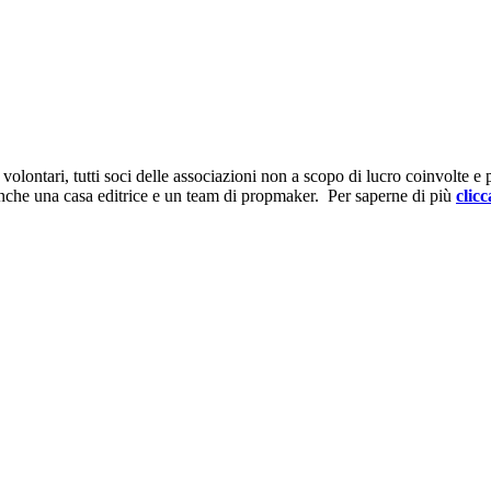
ontari, tutti soci delle associazioni non a scopo di lucro coinvolte e prov
anche una casa editrice e un team di propmaker. Per saperne di più
clicc