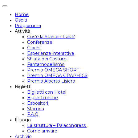
Attiva/disattiva
navigazione
Home
Ospiti
Programma
Attività
Cos’è la Starcon Italia?
Conferenze
Giochi
Esperienze interattive
Sfilata dei Costumi
Fantamodellismo
Premio OMEGA SHORT
Premio OMEGA GRAPHICS
Premio Alberto Lisiero
Biglietti
Biglietti con Hotel
Biglietti online
Espositori
Stampa
F.A.Q.
Il luogo
La struttura – Palacongressi
Come arrivare
Archivio