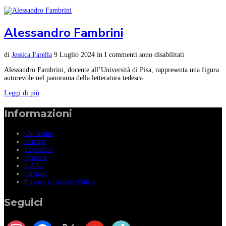
Alessandro Fambrini
di
Jessica Farella
9 Luglio 2024
in
I commenti sono disabilitati
Alessandro Fambrini, docente all’Università di Pisa, rappresenta una figura
autorevole nel panorama della letteratura tedesca.
Leggi di più
Informazioni
Chi siamo
Stampa
Espositori
Sponsor
F.A.Q.
Contatti
Privacy e Cookies Policy
Seguici
instagram
facebook
x
youtube
tiktok