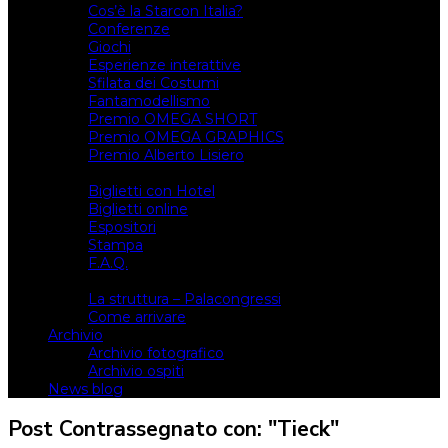
Cos’è la Starcon Italia?
Conferenze
Giochi
Esperienze interattive
Sfilata dei Costumi
Fantamodellismo
Premio OMEGA SHORT
Premio OMEGA GRAPHICS
Premio Alberto Lisiero
Biglietti
Biglietti con Hotel
Biglietti online
Espositori
Stampa
F.A.Q.
Il luogo
La struttura – Palacongressi
Come arrivare
Archivio
Archivio fotografico
Archivio ospiti
News blog
Post Contrassegnato con: "Tieck"