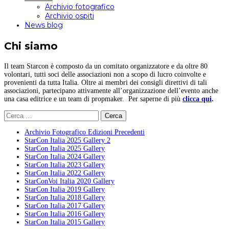
Archivio fotografico
Archivio ospiti
News blog
Chi siamo
Il team Starcon è composto da un comitato organizzatore e da oltre 80
volontari, tutti soci delle associazioni non a scopo di lucro coinvolte e
provenienti da tutta Italia. Oltre ai membri dei consigli direttivi di tali
associazioni, partecipano attivamente all’organizzazione dell’evento anche
una casa editrice e un team di propmaker. Per saperne di più
clicca qui
.
Ricerca
per:
Archivio Fotografico Edizioni Precedenti
StarCon Italia 2025 Gallery 2
StarCon Italia 2025 Gallery
StarCon Italia 2024 Gallery
StarCon Italia 2023 Gallery
StarCon Italia 2022 Gallery
StarConVoi Italia 2020 Gallery
StarCon Italia 2019 Gallery
StarCon Italia 2018 Gallery
StarCon Italia 2017 Gallery
StarCon Italia 2016 Gallery
StarCon Italia 2015 Gallery