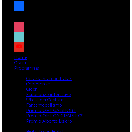
facebook
x
instagram
tiktok
youtube
Home
Ospiti
Programma
Attività
Cos’è la Starcon Italia?
Conferenze
Giochi
Esperienze interattive
Sfilata dei Costumi
Fantamodellismo
Premio OMEGA SHORT
Premio OMEGA GRAPHICS
Premio Alberto Lisiero
Biglietti
Biglietti con Hotel