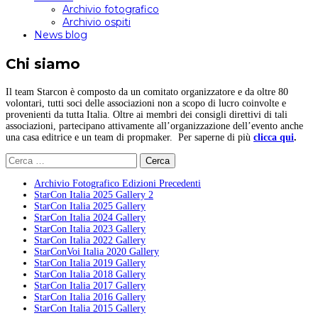
Archivio fotografico
Archivio ospiti
News blog
Chi siamo
Il team Starcon è composto da un comitato organizzatore e da oltre 80
volontari, tutti soci delle associazioni non a scopo di lucro coinvolte e
provenienti da tutta Italia. Oltre ai membri dei consigli direttivi di tali
associazioni, partecipano attivamente all’organizzazione dell’evento anche
una casa editrice e un team di propmaker. Per saperne di più
clicca qui
.
Ricerca
per:
Archivio Fotografico Edizioni Precedenti
StarCon Italia 2025 Gallery 2
StarCon Italia 2025 Gallery
StarCon Italia 2024 Gallery
StarCon Italia 2023 Gallery
StarCon Italia 2022 Gallery
StarConVoi Italia 2020 Gallery
StarCon Italia 2019 Gallery
StarCon Italia 2018 Gallery
StarCon Italia 2017 Gallery
StarCon Italia 2016 Gallery
StarCon Italia 2015 Gallery