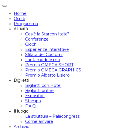
Attiva/disattiva
navigazione
Home
Ospiti
Programma
Attività
Cos’è la Starcon Italia?
Conferenze
Giochi
Esperienze interattive
Sfilata dei Costumi
Fantamodellismo
Premio OMEGA SHORT
Premio OMEGA GRAPHICS
Premio Alberto Lisiero
Biglietti
Biglietti con Hotel
Biglietti online
Espositori
Stampa
F.A.Q.
Il luogo
La struttura – Palacongressi
Come arrivare
Archivio