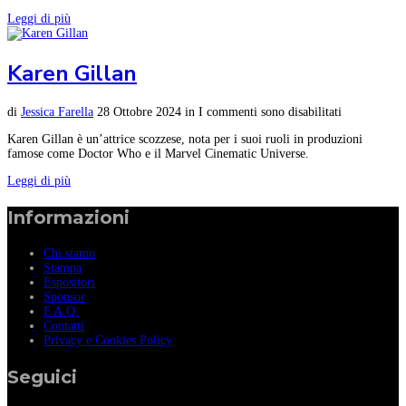
Leggi di più
Karen Gillan
di
Jessica Farella
28 Ottobre 2024
in
I commenti sono disabilitati
Karen Gillan è un’attrice scozzese, nota per i suoi ruoli in produzioni
famose come Doctor Who e il Marvel Cinematic Universe.
Leggi di più
Informazioni
Chi siamo
Stampa
Espositori
Sponsor
F.A.Q.
Contatti
Privacy e Cookies Policy
Seguici