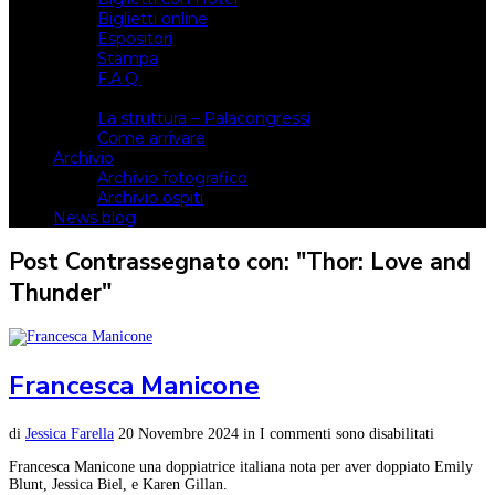
Biglietti online
Espositori
Stampa
F.A.Q.
Il luogo
La struttura – Palacongressi
Come arrivare
Archivio
Archivio fotografico
Archivio ospiti
News blog
Post Contrassegnato con: "Thor: Love and
Thunder"
Francesca Manicone
di
Jessica Farella
20 Novembre 2024
in
I commenti sono disabilitati
Francesca Manicone una doppiatrice italiana nota per aver doppiato Emily
Blunt, Jessica Biel, e Karen Gillan.