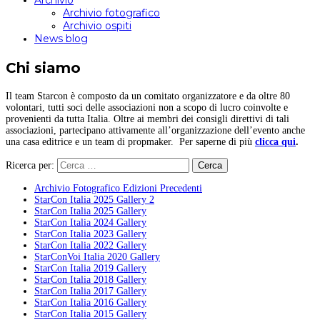
Archivio
Archivio fotografico
Archivio ospiti
News blog
Chi siamo
Il team Starcon è composto da un comitato organizzatore e da oltre 80
volontari, tutti soci delle associazioni non a scopo di lucro coinvolte e
provenienti da tutta Italia. Oltre ai membri dei consigli direttivi di tali
associazioni, partecipano attivamente all’organizzazione dell’evento anche
una casa editrice e un team di propmaker. Per saperne di più
clicca qui
.
Ricerca per:
Archivio Fotografico Edizioni Precedenti
StarCon Italia 2025 Gallery 2
StarCon Italia 2025 Gallery
StarCon Italia 2024 Gallery
StarCon Italia 2023 Gallery
StarCon Italia 2022 Gallery
StarConVoi Italia 2020 Gallery
StarCon Italia 2019 Gallery
StarCon Italia 2018 Gallery
StarCon Italia 2017 Gallery
StarCon Italia 2016 Gallery
StarCon Italia 2015 Gallery