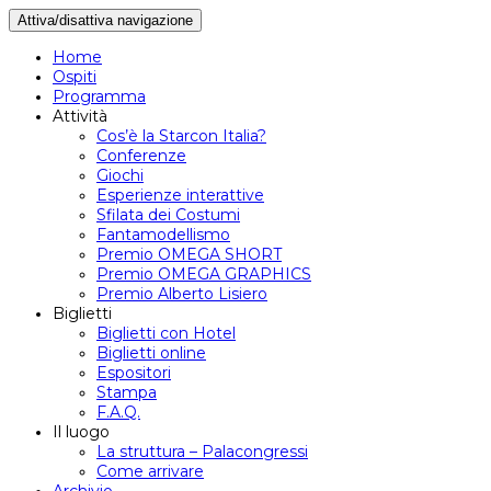
Attiva/disattiva navigazione
Home
Ospiti
Programma
Attività
Cos’è la Starcon Italia?
Conferenze
Giochi
Esperienze interattive
Sfilata dei Costumi
Fantamodellismo
Premio OMEGA SHORT
Premio OMEGA GRAPHICS
Premio Alberto Lisiero
Biglietti
Biglietti con Hotel
Biglietti online
Espositori
Stampa
F.A.Q.
Il luogo
La struttura – Palacongressi
Come arrivare