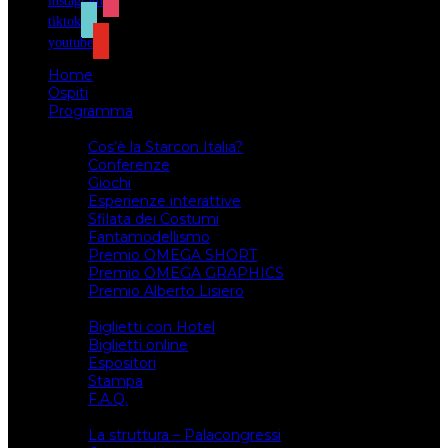
instagram
tiktok
youtube
Home
Ospiti
Programma
Attività
Cos’è la Starcon Italia?
Conferenze
Giochi
Esperienze interattive
Sfilata dei Costumi
Fantamodellismo
Premio OMEGA SHORT
Premio OMEGA GRAPHICS
Premio Alberto Lisiero
Biglietti
Biglietti con Hotel
Biglietti online
Espositori
Stampa
F.A.Q.
Il luogo
La struttura – Palacongressi