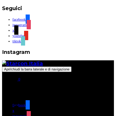
Seguici
facebook
instagram
x
youtube
tiktok
Instagram
Apri/chiudi la barra laterale e di navigazione
0
Seguici
facebook
x