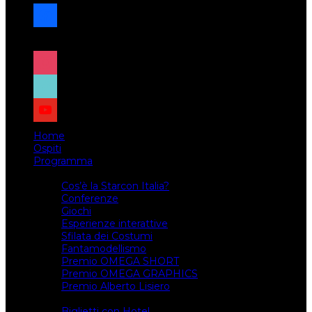
facebook
x
instagram
tiktok
youtube
Home
Ospiti
Programma
Attività
Cos’è la Starcon Italia?
Conferenze
Giochi
Esperienze interattive
Sfilata dei Costumi
Fantamodellismo
Premio OMEGA SHORT
Premio OMEGA GRAPHICS
Premio Alberto Lisiero
Biglietti
Biglietti con Hotel