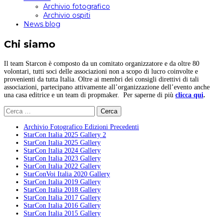
Archivio fotografico
Archivio ospiti
News blog
Chi siamo
Il team Starcon è composto da un comitato organizzatore e da oltre 80
volontari, tutti soci delle associazioni non a scopo di lucro coinvolte e
provenienti da tutta Italia. Oltre ai membri dei consigli direttivi di tali
associazioni, partecipano attivamente all’organizzazione dell’evento anche
una casa editrice e un team di propmaker. Per saperne di più
clicca qui
.
Ricerca
per:
Archivio Fotografico Edizioni Precedenti
StarCon Italia 2025 Gallery 2
StarCon Italia 2025 Gallery
StarCon Italia 2024 Gallery
StarCon Italia 2023 Gallery
StarCon Italia 2022 Gallery
StarConVoi Italia 2020 Gallery
StarCon Italia 2019 Gallery
StarCon Italia 2018 Gallery
StarCon Italia 2017 Gallery
StarCon Italia 2016 Gallery
StarCon Italia 2015 Gallery