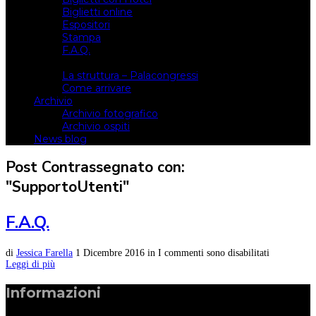
Biglietti online
Espositori
Stampa
F.A.Q.
Il luogo
La struttura – Palacongressi
Come arrivare
Archivio
Archivio fotografico
Archivio ospiti
News blog
Post Contrassegnato con:
"SupportoUtenti"
F.A.Q.
di
Jessica Farella
1 Dicembre 2016
in
I commenti sono disabilitati
Leggi di più
Informazioni