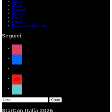
Chi siamo
Stampa
Espositori
Sponsor
F.A.Q.
Contatti
Privacy e Cookies Policy
Seguici
instagram
facebook
x
youtube
tiktok
Ricerca
per:
StarCon Italia 2026