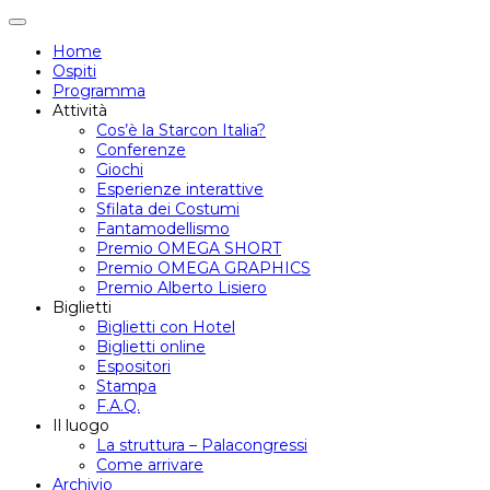
Attiva/disattiva
navigazione
Home
Ospiti
Programma
Attività
Cos’è la Starcon Italia?
Conferenze
Giochi
Esperienze interattive
Sfilata dei Costumi
Fantamodellismo
Premio OMEGA SHORT
Premio OMEGA GRAPHICS
Premio Alberto Lisiero
Biglietti
Biglietti con Hotel
Biglietti online
Espositori
Stampa
F.A.Q.
Il luogo
La struttura – Palacongressi
Come arrivare
Archivio