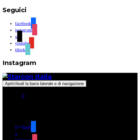
Seguici
facebook
instagram
x
youtube
tiktok
Instagram
Apri/chiudi la barra laterale e di navigazione
0
Seguici
facebook
x