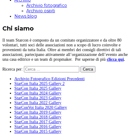
Archivio
Archivio fotografico
Archivio ospiti
News blog
Chi siamo
Il team Starcon è composto da un comitato organizzatore e da oltre 80
volontari, tutti soci delle associazioni non a scopo di lucro coinvolte e
provenienti da tutta Italia. Oltre ai membri dei consigli direttivi di tali
associazioni, partecipano attivamente all’organizzazione dell’evento anche
una casa editrice e un team di propmaker. Per saperne di più
clicca qui
.
Ricerca per:
Archivio Fotografico Edizioni Precedenti
StarCon Italia 2025 Gallery 2
StarCon Italia 2025 Gallery
StarCon Italia 2024 Gallery
StarCon Italia 2023 Gallery
StarCon Italia 2022 Gallery
StarConVoi Italia 2020 Gallery
StarCon Italia 2019 Gallery
StarCon Italia 2018 Gallery
StarCon Italia 2017 Gallery
StarCon Italia 2016 Gallery
StarCon Italia 2015 Gallery