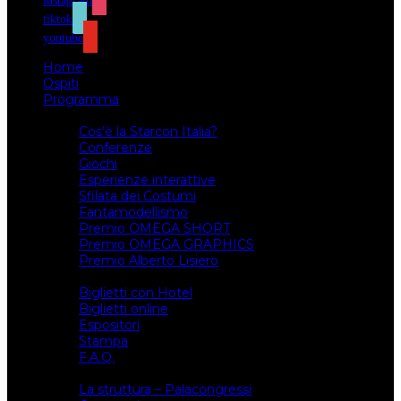
instagram
tiktok
youtube
Home
Ospiti
Programma
Attività
Cos’è la Starcon Italia?
Conferenze
Giochi
Esperienze interattive
Sfilata dei Costumi
Fantamodellismo
Premio OMEGA SHORT
Premio OMEGA GRAPHICS
Premio Alberto Lisiero
Biglietti
Biglietti con Hotel
Biglietti online
Espositori
Stampa
F.A.Q.
Il luogo
La struttura – Palacongressi