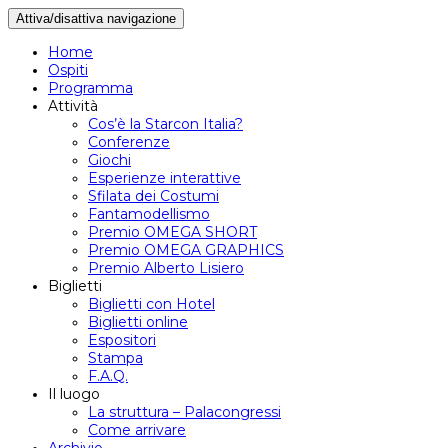
Attiva/disattiva navigazione
Home
Ospiti
Programma
Attività
Cos’è la Starcon Italia?
Conferenze
Giochi
Esperienze interattive
Sfilata dei Costumi
Fantamodellismo
Premio OMEGA SHORT
Premio OMEGA GRAPHICS
Premio Alberto Lisiero
Biglietti
Biglietti con Hotel
Biglietti online
Espositori
Stampa
F.A.Q.
Il luogo
La struttura – Palacongressi
Come arrivare