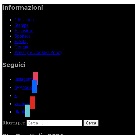
Informazioni
Chi siamo
Stampa
Espositori
Sponsor
F.A.Q.
Contatti
Privacy e Cookies Policy
Seguici
instagram
facebook
x
youtube
tiktok
Ricerca per: