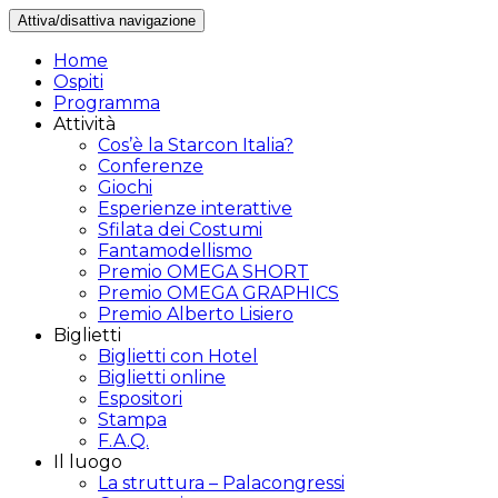
Attiva/disattiva navigazione
Home
Ospiti
Programma
Attività
Cos’è la Starcon Italia?
Conferenze
Giochi
Esperienze interattive
Sfilata dei Costumi
Fantamodellismo
Premio OMEGA SHORT
Premio OMEGA GRAPHICS
Premio Alberto Lisiero
Biglietti
Biglietti con Hotel
Biglietti online
Espositori
Stampa
F.A.Q.
Il luogo
La struttura – Palacongressi