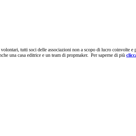
ontari, tutti soci delle associazioni non a scopo di lucro coinvolte e prov
anche una casa editrice e un team di propmaker. Per saperne di più
clicc