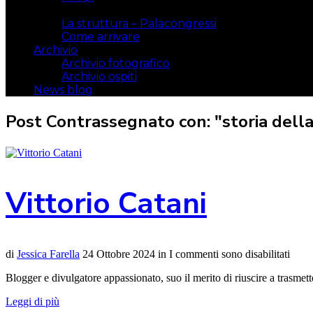
Il luogo
La struttura – Palacongressi
Come arrivare
Archivio
Archivio fotografico
Archivio ospiti
News blog
Post Contrassegnato con: "storia della
Vittorio Catani
di
Jessica Farella
24 Ottobre 2024
in
I commenti sono disabilitati
Blogger e divulgatore appassionato, suo il merito di riuscire a trasmet
Leggi di più