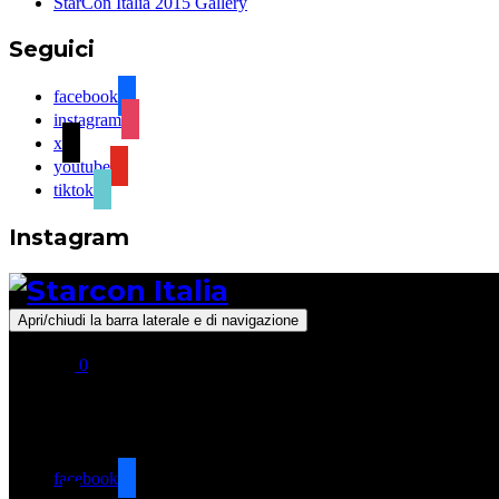
StarCon Italia 2015 Gallery
Seguici
facebook
instagram
x
youtube
tiktok
Instagram
Apri/chiudi la barra laterale e di navigazione
0
Seguici
facebook