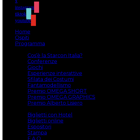
x
instagram
tiktok
youtube
Home
Ospiti
Programma
Attività
Cos’è la Starcon Italia?
Conferenze
Giochi
Esperienze interattive
Sfilata dei Costumi
Fantamodellismo
Premio OMEGA SHORT
Premio OMEGA GRAPHICS
Premio Alberto Lisiero
Biglietti
Biglietti con Hotel
Biglietti online
Espositori
Stampa
F.A.Q.