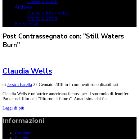
Come arrivare
Archivio
Archivio fotografico
Archivio ospiti
News blog
Post Contrassegnato con: "Still Waters
Burn"
Claudia Wells
di
Jessica Farella
27 Gennaio 2018
in
I commenti sono disabilitati
Claudia Wells è un’attrice americana famosa per il suo ruolo di Jennifer
Parker nel film cult “Ritorno al futuro”. Amatissima dai fan.
Leggi di più
Informazioni
Chi siamo
Stampa