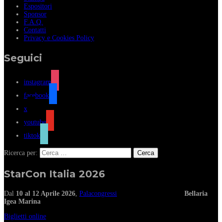
Espositori
Sponsor
F.A.Q.
Contatti
Privacy e Cookies Policy
Seguici
instagram
facebook
x
youtube
tiktok
Ricerca per:
StarCon Italia 2026
Dal
10 al 12 Aprile 2026
,
Palacongressi
Bellaria
Igea Marina
Biglietti online