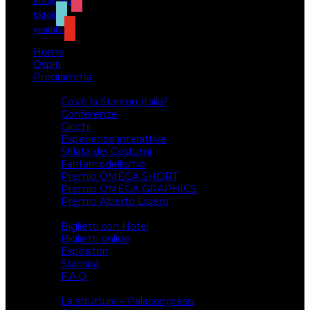
instagram
tiktok
youtube
Home
Ospiti
Programma
Attività
Cos’è la Starcon Italia?
Conferenze
Giochi
Esperienze interattive
Sfilata dei Costumi
Fantamodellismo
Premio OMEGA SHORT
Premio OMEGA GRAPHICS
Premio Alberto Lisiero
Biglietti
Biglietti con Hotel
Biglietti online
Espositori
Stampa
F.A.Q.
Il luogo
La struttura – Palacongressi