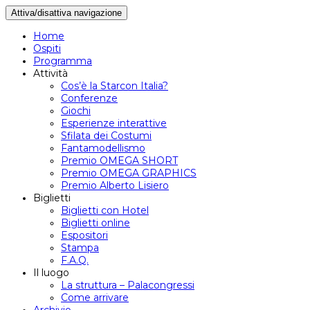
Attiva/disattiva navigazione
Home
Ospiti
Programma
Attività
Cos’è la Starcon Italia?
Conferenze
Giochi
Esperienze interattive
Sfilata dei Costumi
Fantamodellismo
Premio OMEGA SHORT
Premio OMEGA GRAPHICS
Premio Alberto Lisiero
Biglietti
Biglietti con Hotel
Biglietti online
Espositori
Stampa
F.A.Q.
Il luogo
La struttura – Palacongressi
Come arrivare