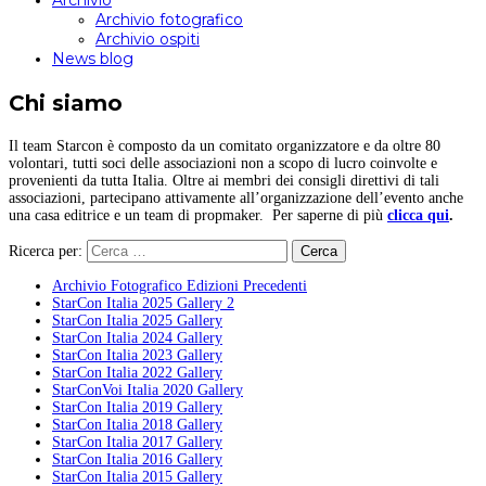
Archivio
Archivio fotografico
Archivio ospiti
News blog
Chi siamo
Il team Starcon è composto da un comitato organizzatore e da oltre 80
volontari, tutti soci delle associazioni non a scopo di lucro coinvolte e
provenienti da tutta Italia. Oltre ai membri dei consigli direttivi di tali
associazioni, partecipano attivamente all’organizzazione dell’evento anche
una casa editrice e un team di propmaker. Per saperne di più
clicca qui
.
Ricerca per:
Archivio Fotografico Edizioni Precedenti
StarCon Italia 2025 Gallery 2
StarCon Italia 2025 Gallery
StarCon Italia 2024 Gallery
StarCon Italia 2023 Gallery
StarCon Italia 2022 Gallery
StarConVoi Italia 2020 Gallery
StarCon Italia 2019 Gallery
StarCon Italia 2018 Gallery
StarCon Italia 2017 Gallery
StarCon Italia 2016 Gallery
StarCon Italia 2015 Gallery