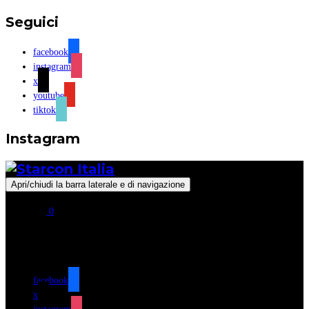
Seguici
facebook
instagram
x
youtube
tiktok
Instagram
Apri/chiudi la barra laterale e di navigazione
0
Seguici
facebook
x