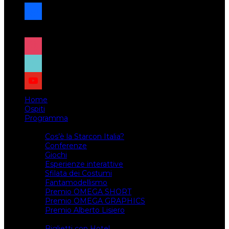
facebook
x
instagram
tiktok
youtube
Home
Ospiti
Programma
Attività
Cos’è la Starcon Italia?
Conferenze
Giochi
Esperienze interattive
Sfilata dei Costumi
Fantamodellismo
Premio OMEGA SHORT
Premio OMEGA GRAPHICS
Premio Alberto Lisiero
Biglietti
Biglietti con Hotel