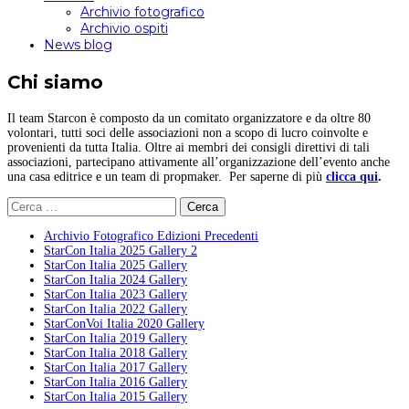
Archivio fotografico
Archivio ospiti
News blog
Chi siamo
Il team Starcon è composto da un comitato organizzatore e da oltre 80
volontari, tutti soci delle associazioni non a scopo di lucro coinvolte e
provenienti da tutta Italia. Oltre ai membri dei consigli direttivi di tali
associazioni, partecipano attivamente all’organizzazione dell’evento anche
una casa editrice e un team di propmaker. Per saperne di più
clicca qui
.
Ricerca
per:
Archivio Fotografico Edizioni Precedenti
StarCon Italia 2025 Gallery 2
StarCon Italia 2025 Gallery
StarCon Italia 2024 Gallery
StarCon Italia 2023 Gallery
StarCon Italia 2022 Gallery
StarConVoi Italia 2020 Gallery
StarCon Italia 2019 Gallery
StarCon Italia 2018 Gallery
StarCon Italia 2017 Gallery
StarCon Italia 2016 Gallery
StarCon Italia 2015 Gallery