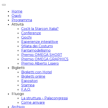
Attiva/disattiva
navigazione
Home
Ospiti
Programma
Attività
Cos’è la Starcon Italia?
Conferenze
Giochi
Esperienze interattive
Sfilata dei Costumi
Fantamodellismo
Premio OMEGA SHORT
Premio OMEGA GRAPHICS
Premio Alberto Lisiero
Biglietti
Biglietti con Hotel
Biglietti online
Espositori
Stampa
F.A.Q.
Il luogo
La struttura – Palacongressi
Come arrivare
Archivio