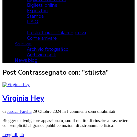
Biglietti online
Espositori
Stampa
F.A.Q.
Il luogo
La struttura – Palacongressi
Come arrivare
Archivio
Archivio fotografico
Archivio ospiti
News blog
Post Contrassegnato con: "stilista"
Virginia Hey
di
Jessica Farella
29 Ottobre 2024
in
I commenti sono disabilitati
Blogger e divulgatore appassionato, suo il merito di riuscire a trasmettere
con semplicità al grande pubblico nozioni di astronomia e fisica.
Leggi di più