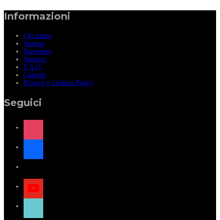
Informazioni
Chi siamo
Stampa
Espositori
Sponsor
F.A.Q.
Contatti
Privacy e Cookies Policy
Seguici
instagram
facebook
x
youtube
tiktok