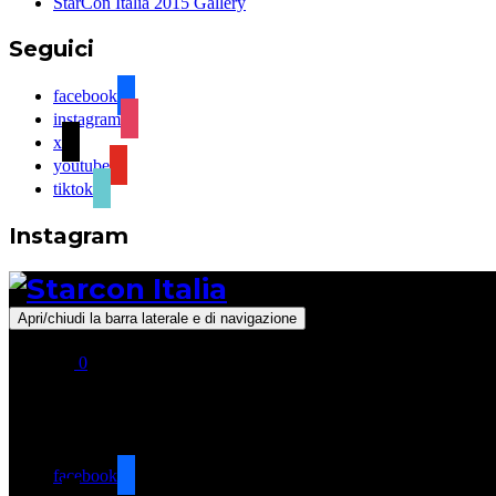
StarCon Italia 2015 Gallery
Seguici
facebook
instagram
x
youtube
tiktok
Instagram
Apri/chiudi la barra laterale e di navigazione
0
Seguici
facebook