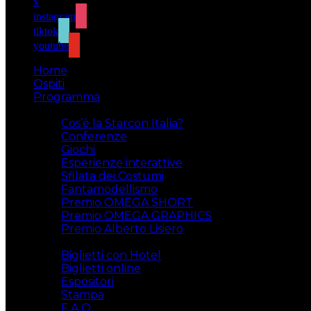
x
instagram
tiktok
youtube
Home
Ospiti
Programma
Attività
Cos’è la Starcon Italia?
Conferenze
Giochi
Esperienze interattive
Sfilata dei Costumi
Fantamodellismo
Premio OMEGA SHORT
Premio OMEGA GRAPHICS
Premio Alberto Lisiero
Biglietti
Biglietti con Hotel
Biglietti online
Espositori
Stampa
F.A.Q.