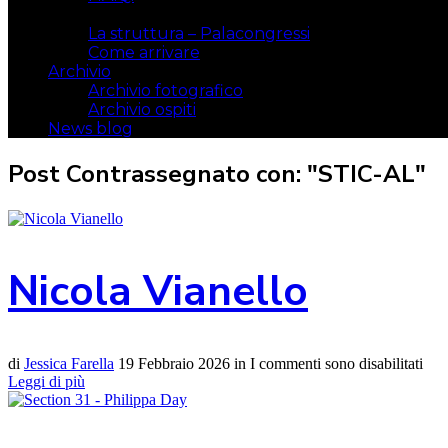
Il luogo
La struttura – Palacongressi
Come arrivare
Archivio
Archivio fotografico
Archivio ospiti
News blog
Post Contrassegnato con: "STIC-AL"
Nicola Vianello
di
Jessica Farella
19 Febbraio 2026
in
I commenti sono disabilitati
Leggi di più