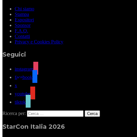
Chi siamo
Stampa
Espositori
Sponsor
F.A.Q.
Contatti
Privacy e Cookies Policy
Seguici
instagram
facebook
x
youtube
tiktok
Ricerca per:
StarCon Italia 2026