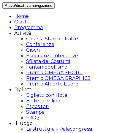
Attiva/disattiva navigazione
Home
Ospiti
Programma
Attività
Cos’è la Starcon Italia?
Conferenze
Giochi
Esperienze interattive
Sfilata dei Costumi
Fantamodellismo
Premio OMEGA SHORT
Premio OMEGA GRAPHICS
Premio Alberto Lisiero
Biglietti
Biglietti con Hotel
Biglietti online
Espositori
Stampa
F.A.Q.
Il luogo
La struttura – Palacongressi