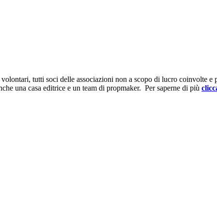
ontari, tutti soci delle associazioni non a scopo di lucro coinvolte e prov
anche una casa editrice e un team di propmaker. Per saperne di più
clicc