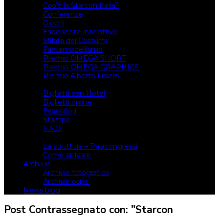
Cos’è la Starcon Italia?
Conferenze
Giochi
Esperienze interattive
Sfilata dei Costumi
Fantamodellismo
Premio OMEGA SHORT
Premio OMEGA GRAPHICS
Premio Alberto Lisiero
Biglietti
Biglietti con Hotel
Biglietti online
Espositori
Stampa
F.A.Q.
Il luogo
La struttura – Palacongressi
Come arrivare
Archivio
Archivio fotografico
Archivio ospiti
News blog
Post Contrassegnato con: "Starcon