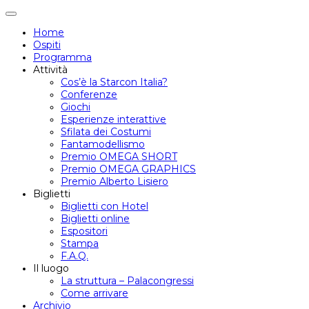
Attiva/disattiva
navigazione
Home
Ospiti
Programma
Attività
Cos’è la Starcon Italia?
Conferenze
Giochi
Esperienze interattive
Sfilata dei Costumi
Fantamodellismo
Premio OMEGA SHORT
Premio OMEGA GRAPHICS
Premio Alberto Lisiero
Biglietti
Biglietti con Hotel
Biglietti online
Espositori
Stampa
F.A.Q.
Il luogo
La struttura – Palacongressi
Come arrivare
Archivio