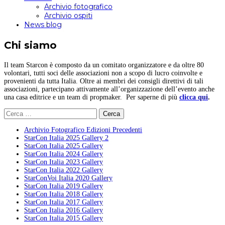
Archivio fotografico
Archivio ospiti
News blog
Chi siamo
Il team Starcon è composto da un comitato organizzatore e da oltre 80
volontari, tutti soci delle associazioni non a scopo di lucro coinvolte e
provenienti da tutta Italia. Oltre ai membri dei consigli direttivi di tali
associazioni, partecipano attivamente all’organizzazione dell’evento anche
una casa editrice e un team di propmaker. Per saperne di più
clicca qui
.
Ricerca
per:
Archivio Fotografico Edizioni Precedenti
StarCon Italia 2025 Gallery 2
StarCon Italia 2025 Gallery
StarCon Italia 2024 Gallery
StarCon Italia 2023 Gallery
StarCon Italia 2022 Gallery
StarConVoi Italia 2020 Gallery
StarCon Italia 2019 Gallery
StarCon Italia 2018 Gallery
StarCon Italia 2017 Gallery
StarCon Italia 2016 Gallery
StarCon Italia 2015 Gallery