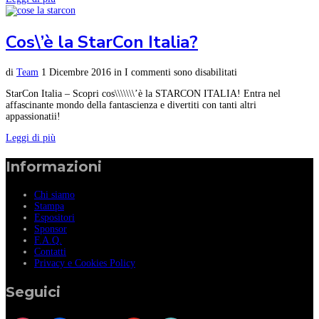
Cos\’è la StarCon Italia?
di
Team
1 Dicembre 2016
in
I commenti sono disabilitati
StarCon Italia – Scopri cos\\\\\\\’è la STARCON ITALIA! Entra nel
affascinante mondo della fantascienza e divertiti con tanti altri
appassionatii!
Leggi di più
Informazioni
Chi siamo
Stampa
Espositori
Sponsor
F.A.Q.
Contatti
Privacy e Cookies Policy
Seguici