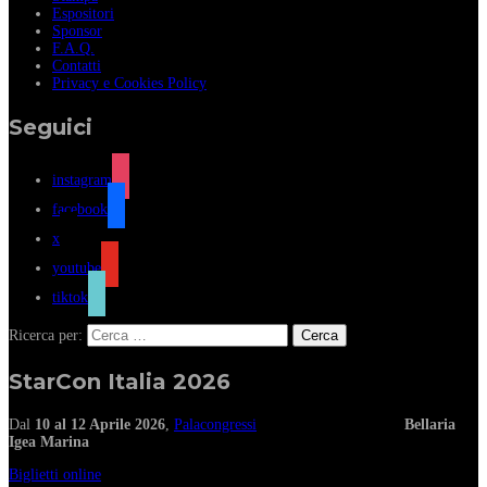
Espositori
Sponsor
F.A.Q.
Contatti
Privacy e Cookies Policy
Seguici
instagram
facebook
x
youtube
tiktok
Ricerca per:
StarCon Italia 2026
Dal
10 al 12 Aprile 2026
,
Palacongressi
Bellaria
Igea Marina
Biglietti online