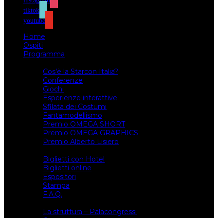
instagram
tiktok
youtube
Home
Ospiti
Programma
Attività
Cos’è la Starcon Italia?
Conferenze
Giochi
Esperienze interattive
Sfilata dei Costumi
Fantamodellismo
Premio OMEGA SHORT
Premio OMEGA GRAPHICS
Premio Alberto Lisiero
Biglietti
Biglietti con Hotel
Biglietti online
Espositori
Stampa
F.A.Q.
Il luogo
La struttura – Palacongressi