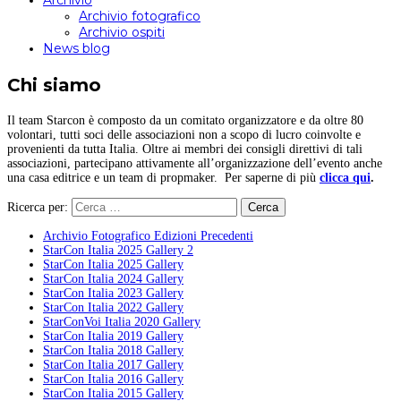
Archivio
Archivio fotografico
Archivio ospiti
News blog
Chi siamo
Il team Starcon è composto da un comitato organizzatore e da oltre 80
volontari, tutti soci delle associazioni non a scopo di lucro coinvolte e
provenienti da tutta Italia. Oltre ai membri dei consigli direttivi di tali
associazioni, partecipano attivamente all’organizzazione dell’evento anche
una casa editrice e un team di propmaker. Per saperne di più
clicca qui
.
Ricerca per:
Archivio Fotografico Edizioni Precedenti
StarCon Italia 2025 Gallery 2
StarCon Italia 2025 Gallery
StarCon Italia 2024 Gallery
StarCon Italia 2023 Gallery
StarCon Italia 2022 Gallery
StarConVoi Italia 2020 Gallery
StarCon Italia 2019 Gallery
StarCon Italia 2018 Gallery
StarCon Italia 2017 Gallery
StarCon Italia 2016 Gallery
StarCon Italia 2015 Gallery