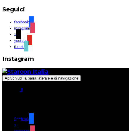
Seguici
facebook
instagram
x
youtube
tiktok
Instagram
Apri/chiudi la barra laterale e di navigazione
0
Seguici
facebook
x