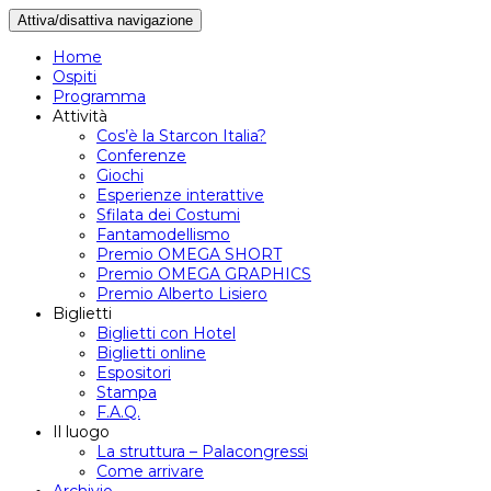
Attiva/disattiva navigazione
Home
Ospiti
Programma
Attività
Cos’è la Starcon Italia?
Conferenze
Giochi
Esperienze interattive
Sfilata dei Costumi
Fantamodellismo
Premio OMEGA SHORT
Premio OMEGA GRAPHICS
Premio Alberto Lisiero
Biglietti
Biglietti con Hotel
Biglietti online
Espositori
Stampa
F.A.Q.
Il luogo
La struttura – Palacongressi
Come arrivare