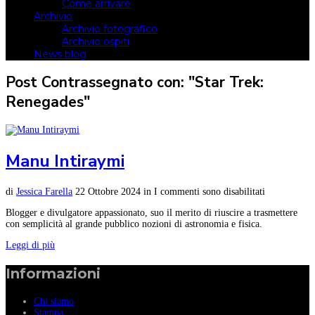
Come arrivare
Archivio
Archivio fotografico
Archivio ospiti
News blog
Post Contrassegnato con: "Star Trek:
Renegades"
Manu Intiraymi
di
Jessica Farella
22 Ottobre 2024
in
I commenti sono disabilitati
Blogger e divulgatore appassionato, suo il merito di riuscire a trasmettere
con semplicità al grande pubblico nozioni di astronomia e fisica.
Leggi di più
Informazioni
Chi siamo
Stampa