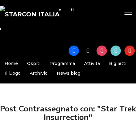
0
AP
facebook
x
instagram
tiktok
yout
Home
Ospiti
Programma
Attività
Biglietti
Il luogo
Archivio
News blog
Post Contrassegnato con: "Star Trek
Insurrection"