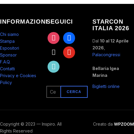
INFORMAZIONI
SEGUICI
STARCON
ITALIA 2026
Chi siamo
instagram
facebook
Dal
10 al 12 Aprile
Stampa
2026
,
Espositori
x
youtube
Palacongressi
Sponsor
F.A.Q.
tiktok
Bellaria Igea
Contatti
Marina
Privacy e Cookies
Policy
Biglietti online
Ricerca
per:
Copyright © 2023 — Inspiro. All
Creato da
WPZOOM
Rights Reserved