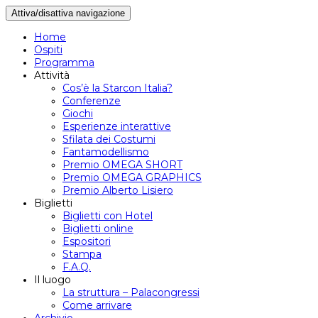
Attiva/disattiva navigazione
Home
Ospiti
Programma
Attività
Cos’è la Starcon Italia?
Conferenze
Giochi
Esperienze interattive
Sfilata dei Costumi
Fantamodellismo
Premio OMEGA SHORT
Premio OMEGA GRAPHICS
Premio Alberto Lisiero
Biglietti
Biglietti con Hotel
Biglietti online
Espositori
Stampa
F.A.Q.
Il luogo
La struttura – Palacongressi
Come arrivare