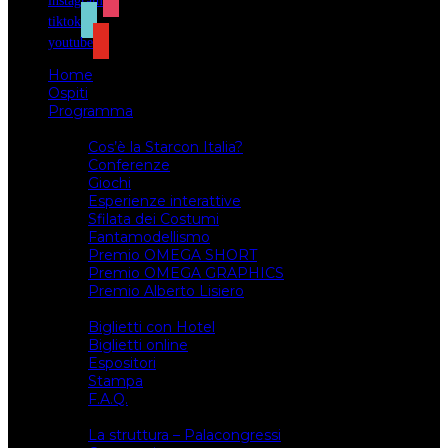
instagram
tiktok
youtube
Home
Ospiti
Programma
Attività
Cos’è la Starcon Italia?
Conferenze
Giochi
Esperienze interattive
Sfilata dei Costumi
Fantamodellismo
Premio OMEGA SHORT
Premio OMEGA GRAPHICS
Premio Alberto Lisiero
Biglietti
Biglietti con Hotel
Biglietti online
Espositori
Stampa
F.A.Q.
Il luogo
La struttura – Palacongressi