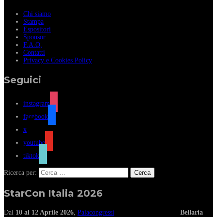
Chi siamo
Stampa
Espositori
Sponsor
F.A.Q.
Contatti
Privacy e Cookies Policy
Seguici
instagram
facebook
x
youtube
tiktok
Ricerca per:
StarCon Italia 2026
Dal
10 al 12 Aprile 2026
,
Palacongressi
Bellaria