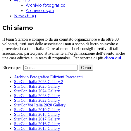
Archivio
Archivio fotografico
Archivio ospiti
News blog
Chi siamo
Il team Starcon è composto da un comitato organizzatore e da oltre 80
volontari, tutti soci delle associazioni non a scopo di lucro coinvolte e
provenienti da tutta Italia. Oltre ai membri dei consigli direttivi di tali
associazioni, partecipano attivamente all’organizzazione dell’evento anche
una casa editrice e un team di propmaker. Per saperne di più
clicca qui
.
Ricerca per:
Archivio Fotografico Edizioni Precedenti
StarCon Italia 2025 Gallery 2
StarCon Italia 2025 Gallery
StarCon Italia 2024 Gallery
StarCon Italia 2023 Gallery
StarCon Italia 2022 Gallery
StarConVoi Italia 2020 Gallery
StarCon Italia 2019 Gallery
StarCon Italia 2018 Gallery
StarCon Italia 2017 Gallery
StarCon Italia 2016 Gallery
StarCon Italia 2015 Gallery