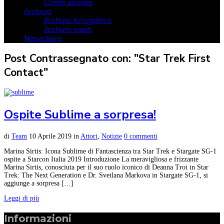
Come arrivare
Archivio
Archivio fotografico
Archivio ospiti
News blog
Post Contrassegnato con: "Star Trek First
Contact"
Ospite Sublime a sorpresa!
di
Team
10 Aprile 2019
in
Attori
,
Notizie
0 commenti
Marina Sirtis: Icona Sublime di Fantascienza tra Star Trek e Stargate SG-1
ospite a Starcon Italia 2019 Introduzione La meravigliosa e frizzante
Marina Sirtis, conosciuta per il suo ruolo iconico di Deanna Troi in Star
Trek: The Next Generation e Dr. Svetlana Markova in Stargate SG-1, si
aggiunge a sorpresa […]
Leggi di più
Informazioni