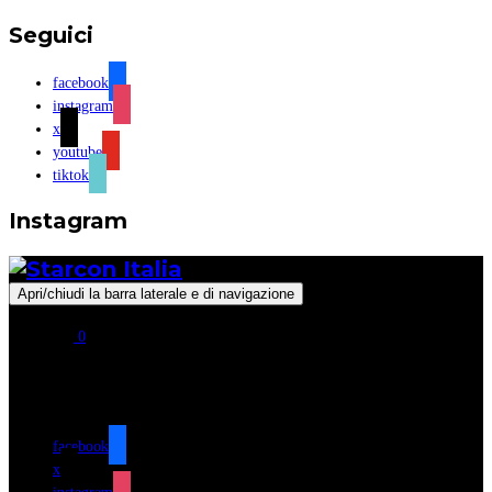
Seguici
facebook
instagram
x
youtube
tiktok
Instagram
Apri/chiudi la barra laterale e di navigazione
0
Seguici
facebook
x