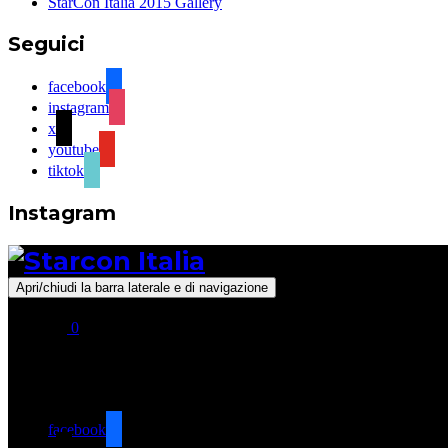
StarCon Italia 2015 Gallery
Seguici
facebook
instagram
x
youtube
tiktok
Instagram
Apri/chiudi la barra laterale e di navigazione
0
Seguici
facebook