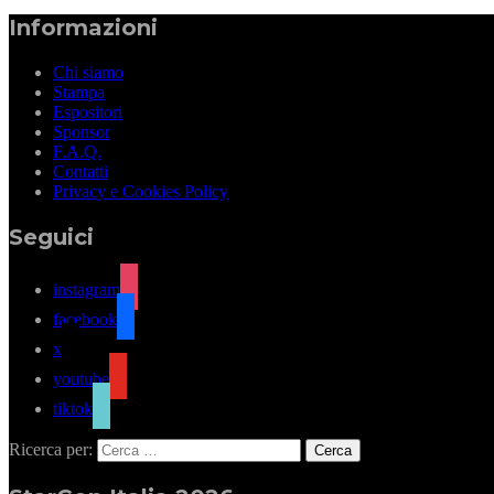
Informazioni
Chi siamo
Stampa
Espositori
Sponsor
F.A.Q.
Contatti
Privacy e Cookies Policy
Seguici
instagram
facebook
x
youtube
tiktok
Ricerca per: