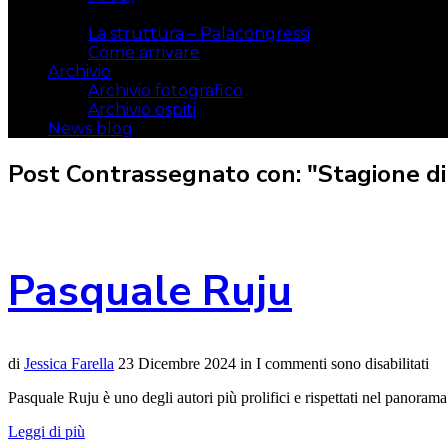
Il luogo
La struttura – Palacongressi
Come arrivare
Archivio
Archivio fotografico
Archivio ospiti
News blog
Post Contrassegnato con: "Stagione di
Pasquale Ruju
di
Jessica Farella
23 Dicembre 2024
in
I commenti sono disabilitati
Pasquale Ruju è uno degli autori più prolifici e rispettati nel panorama l
Leggi di più