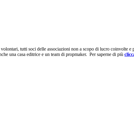
ontari, tutti soci delle associazioni non a scopo di lucro coinvolte e prov
anche una casa editrice e un team di propmaker. Per saperne di più
clicc