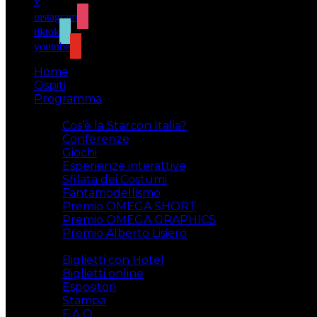
x
instagram
tiktok
youtube
Home
Ospiti
Programma
Attività
Cos’è la Starcon Italia?
Conferenze
Giochi
Esperienze interattive
Sfilata dei Costumi
Fantamodellismo
Premio OMEGA SHORT
Premio OMEGA GRAPHICS
Premio Alberto Lisiero
Biglietti
Biglietti con Hotel
Biglietti online
Espositori
Stampa
F.A.Q.