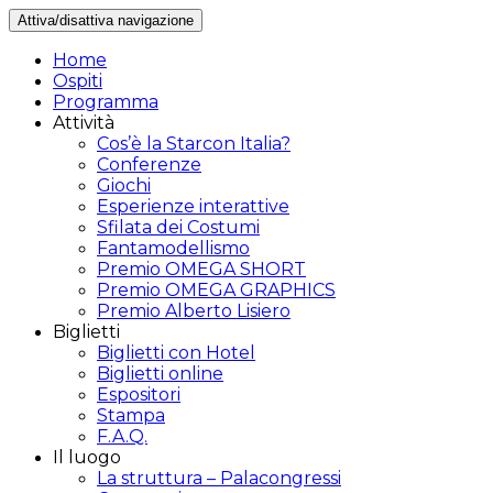
Attiva/disattiva navigazione
Home
Ospiti
Programma
Attività
Cos’è la Starcon Italia?
Conferenze
Giochi
Esperienze interattive
Sfilata dei Costumi
Fantamodellismo
Premio OMEGA SHORT
Premio OMEGA GRAPHICS
Premio Alberto Lisiero
Biglietti
Biglietti con Hotel
Biglietti online
Espositori
Stampa
F.A.Q.
Il luogo
La struttura – Palacongressi