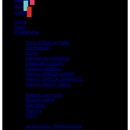
instagram
tiktok
youtube
Home
Ospiti
Programma
Attività
Cos’è la Starcon Italia?
Conferenze
Giochi
Esperienze interattive
Sfilata dei Costumi
Fantamodellismo
Premio OMEGA SHORT
Premio OMEGA GRAPHICS
Premio Alberto Lisiero
Biglietti
Biglietti con Hotel
Biglietti online
Espositori
Stampa
F.A.Q.
Il luogo
La struttura – Palacongressi