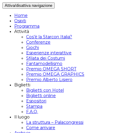
Attiva/disattiva navigazione
Home
Ospiti
Programma
Attività
Cos’è la Starcon Italia?
Conferenze
Giochi
Esperienze interattive
Sfilata dei Costumi
Fantamodellismo
Premio OMEGA SHORT
Premio OMEGA GRAPHICS
Premio Alberto Lisiero
Biglietti
Biglietti con Hotel
Biglietti online
Espositori
Stampa
F.A.Q.
Il luogo
La struttura – Palacongressi
Come arrivare