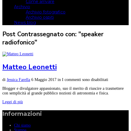
Come arrivare
Archivio
Archivio fotografico
Archivio ospiti
News blog
Post Contrassegnato con: "speaker
radiofonico"
Matteo Leonetti
di
Jessica Farella
6 Maggio 2017
in
I commenti sono disabilitati
Blogger e divulgatore appassionato, suo il merito di riuscire a trasmettere
con semplicità al grande pubblico nozioni di astronomia e fisica.
Leggi di più
Informazioni
Chi siamo
Stampa