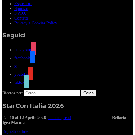
Espositori
Sponsor
F.A.Q.
Contatti
Privacy e Cookies Policy
Seguici
instagram
facebook
x
youtube
tiktok
Ricerca per:
StarCon Italia 2026
Dal
10 al 12 Aprile 2026
,
Palacongressi
Bellaria
Igea Marina
Biglietti online