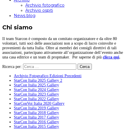
Archivio
Archivio fotografico
Archivio ospiti
News blog
Chi siamo
Il team Starcon è composto da un comitato organizzatore e da oltre 80
volontari, tutti soci delle associazioni non a scopo di lucro coinvolte e
provenienti da tutta Italia. Oltre ai membri dei consigli direttivi di tali
associazioni, partecipano attivamente all’organizzazione dell’evento anche
una casa editrice e un team di propmaker. Per saperne di più
clicca qui
.
Ricerca per:
Archivio Fotografico Edizioni Precedenti
StarCon Italia 2025 Gallery 2
StarCon Italia 2025 Gallery
StarCon Italia 2024 Gallery
StarCon Italia 2023 Gallery
StarCon Italia 2022 Gallery
StarConVoi Italia 2020 Gallery
StarCon Italia 2019 Gallery
StarCon Italia 2018 Gallery
StarCon Italia 2017 Gallery
StarCon Italia 2016 Gallery
StarCon Italia 2015 Gallery