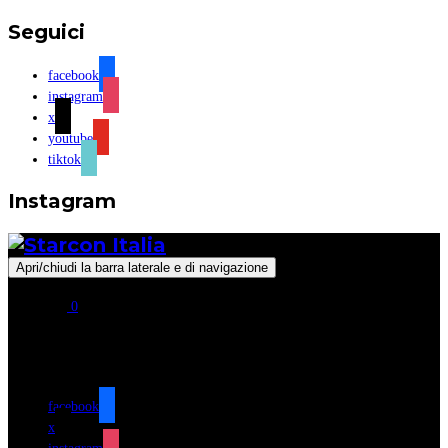
Seguici
facebook
instagram
x
youtube
tiktok
Instagram
Apri/chiudi la barra laterale e di navigazione
0
Seguici
facebook
x