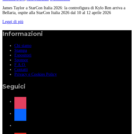
James Taylor a StarCon Italia 2026: la controfigura di Kylo Ren arriva a
Bellaria, ospite alla StarCon Italia 2026 dal 10 al 12 aprile 2026
Leggi di più
Informazioni
Chi siamo
Stampa
Espositori
Sponsor
F.A.Q.
Contatti
Privacy e Cookies Policy
Seguici
instagram
facebook
x
youtube