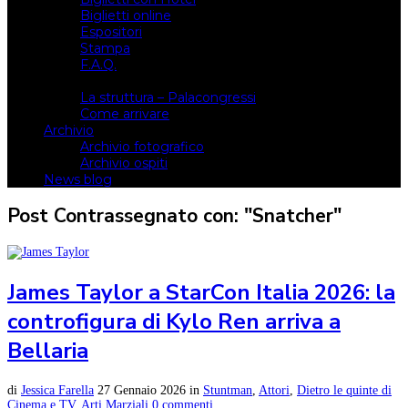
Biglietti online
Espositori
Stampa
F.A.Q.
Il luogo
La struttura – Palacongressi
Come arrivare
Archivio
Archivio fotografico
Archivio ospiti
News blog
Post Contrassegnato con: "Snatcher"
James Taylor a StarCon Italia 2026: la
controfigura di Kylo Ren arriva a
Bellaria
di
Jessica Farella
27 Gennaio 2026
in
Stuntman
,
Attori
,
Dietro le quinte di
Cinema e TV
,
Arti Marziali
0 commenti