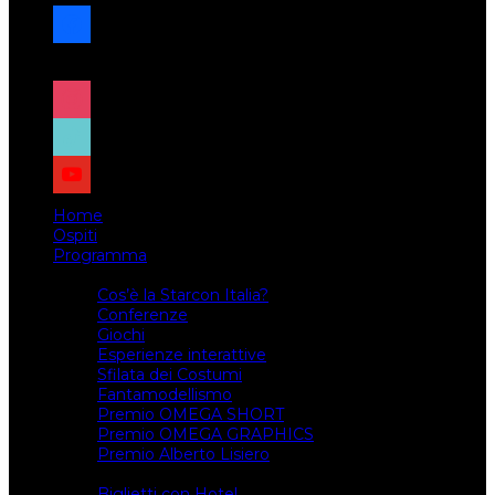
facebook
x
instagram
tiktok
youtube
Home
Ospiti
Programma
Attività
Cos’è la Starcon Italia?
Conferenze
Giochi
Esperienze interattive
Sfilata dei Costumi
Fantamodellismo
Premio OMEGA SHORT
Premio OMEGA GRAPHICS
Premio Alberto Lisiero
Biglietti
Biglietti con Hotel