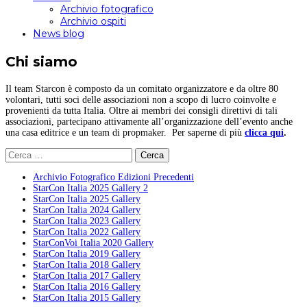
Archivio fotografico
Archivio ospiti
News blog
Chi siamo
Il team Starcon è composto da un comitato organizzatore e da oltre 80
volontari, tutti soci delle associazioni non a scopo di lucro coinvolte e
provenienti da tutta Italia. Oltre ai membri dei consigli direttivi di tali
associazioni, partecipano attivamente all’organizzazione dell’evento anche
una casa editrice e un team di propmaker. Per saperne di più
clicca qui
.
Ricerca
per:
Archivio Fotografico Edizioni Precedenti
StarCon Italia 2025 Gallery 2
StarCon Italia 2025 Gallery
StarCon Italia 2024 Gallery
StarCon Italia 2023 Gallery
StarCon Italia 2022 Gallery
StarConVoi Italia 2020 Gallery
StarCon Italia 2019 Gallery
StarCon Italia 2018 Gallery
StarCon Italia 2017 Gallery
StarCon Italia 2016 Gallery
StarCon Italia 2015 Gallery