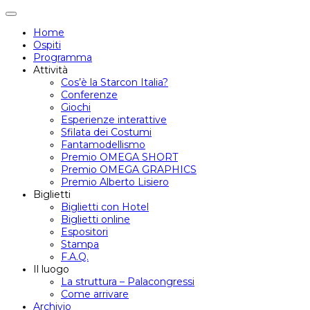
Attiva/disattiva
navigazione
Home
Ospiti
Programma
Attività
Cos’è la Starcon Italia?
Conferenze
Giochi
Esperienze interattive
Sfilata dei Costumi
Fantamodellismo
Premio OMEGA SHORT
Premio OMEGA GRAPHICS
Premio Alberto Lisiero
Biglietti
Biglietti con Hotel
Biglietti online
Espositori
Stampa
F.A.Q.
Il luogo
La struttura – Palacongressi
Come arrivare
Archivio