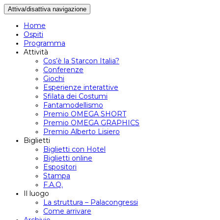
Attiva/disattiva navigazione
Home
Ospiti
Programma
Attività
Cos’è la Starcon Italia?
Conferenze
Giochi
Esperienze interattive
Sfilata dei Costumi
Fantamodellismo
Premio OMEGA SHORT
Premio OMEGA GRAPHICS
Premio Alberto Lisiero
Biglietti
Biglietti con Hotel
Biglietti online
Espositori
Stampa
F.A.Q.
Il luogo
La struttura – Palacongressi
Come arrivare