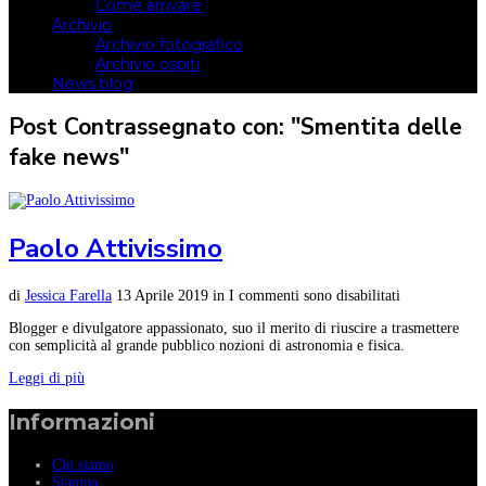
Come arrivare
Archivio
Archivio fotografico
Archivio ospiti
News blog
Post Contrassegnato con: "Smentita delle
fake news"
Paolo Attivissimo
di
Jessica Farella
13 Aprile 2019
in
I commenti sono disabilitati
Blogger e divulgatore appassionato, suo il merito di riuscire a trasmettere
con semplicità al grande pubblico nozioni di astronomia e fisica.
Leggi di più
Informazioni
Chi siamo
Stampa