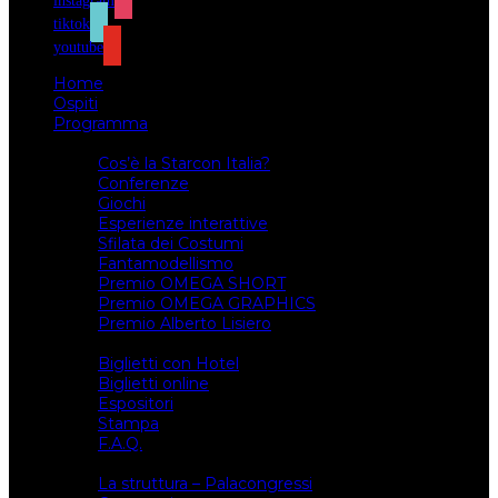
instagram
tiktok
youtube
Home
Ospiti
Programma
Attività
Cos’è la Starcon Italia?
Conferenze
Giochi
Esperienze interattive
Sfilata dei Costumi
Fantamodellismo
Premio OMEGA SHORT
Premio OMEGA GRAPHICS
Premio Alberto Lisiero
Biglietti
Biglietti con Hotel
Biglietti online
Espositori
Stampa
F.A.Q.
Il luogo
La struttura – Palacongressi