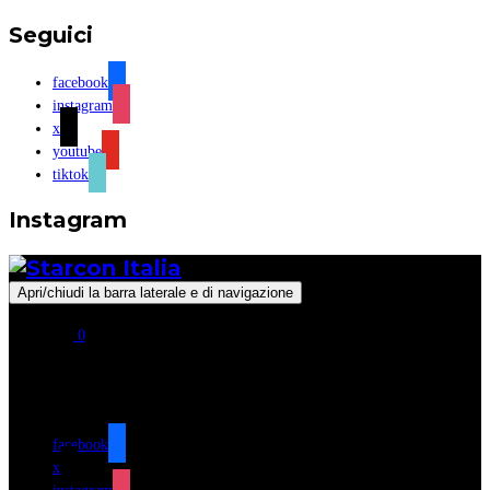
Seguici
facebook
instagram
x
youtube
tiktok
Instagram
Apri/chiudi la barra laterale e di navigazione
0
Seguici
facebook
x