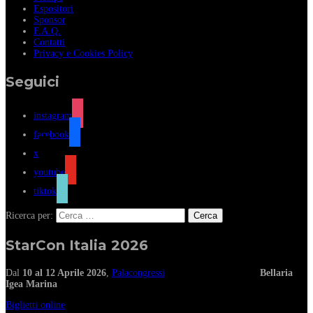
Espositori
Sponsor
F.A.Q.
Contatti
Privacy e Cookies Policy
Seguici
instagram
facebook
x
youtube
tiktok
Ricerca per:
StarCon Italia 2026
Dal
10 al 12 Aprile 2026
,
Palacongressi
Bellaria
Igea Marina
Biglietti online