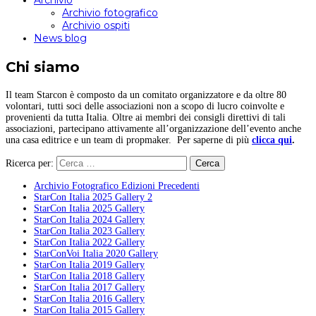
Archivio
Archivio fotografico
Archivio ospiti
News blog
Chi siamo
Il team Starcon è composto da un comitato organizzatore e da oltre 80
volontari, tutti soci delle associazioni non a scopo di lucro coinvolte e
provenienti da tutta Italia. Oltre ai membri dei consigli direttivi di tali
associazioni, partecipano attivamente all’organizzazione dell’evento anche
una casa editrice e un team di propmaker. Per saperne di più
clicca qui
.
Ricerca per:
Archivio Fotografico Edizioni Precedenti
StarCon Italia 2025 Gallery 2
StarCon Italia 2025 Gallery
StarCon Italia 2024 Gallery
StarCon Italia 2023 Gallery
StarCon Italia 2022 Gallery
StarConVoi Italia 2020 Gallery
StarCon Italia 2019 Gallery
StarCon Italia 2018 Gallery
StarCon Italia 2017 Gallery
StarCon Italia 2016 Gallery
StarCon Italia 2015 Gallery